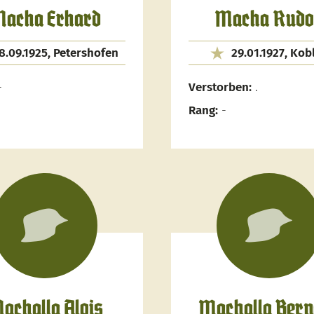
acha Erhard
Macha Rudo
8.09.1925, Petershofen
29.01.1927, Kob
-
Verstorben:
.
Rang:
-
achalla Alois
Machalla Bern