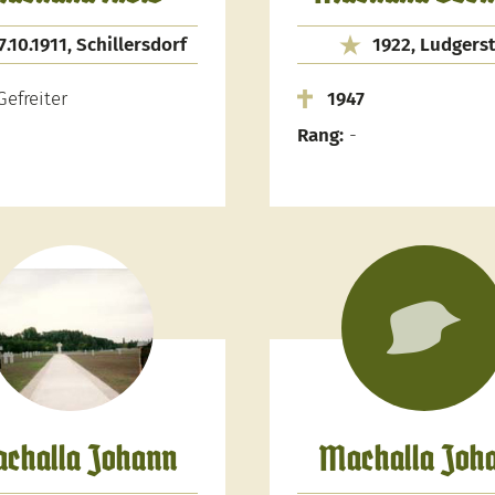
7.10.1911, Schillersdorf
1922, Ludgerst
efreiter
1947
Rang:
-
challa Johann
Machalla Joh