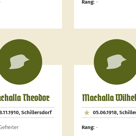
-
Rang:
-
challa Theodor
Machalla Wilhe
8.11.1910, Schillersdorf
05.06.1918, Schille
efreiter
Rang:
-