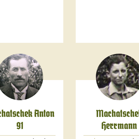
hatschek Anton
Machatsche
91
Herrmann