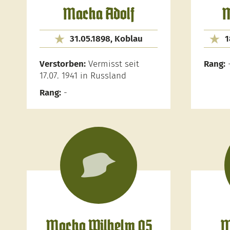
Macha Adolf
M
31.05.1898, Koblau
1
Verstorben:
Vermisst seit
Rang:
17.07. 1941 in Russland
Rang:
-
Macha Wilhelm 05
M