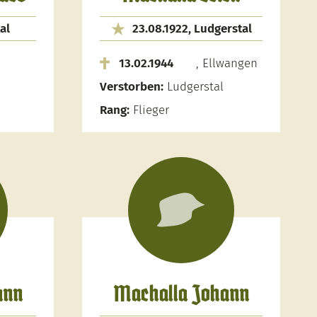
al
23.08.1922, Ludgerstal
13.02.1944
, Ellwangen
Verstorben:
Ludgerstal
Rang:
Flieger
ann
Machalla Johann