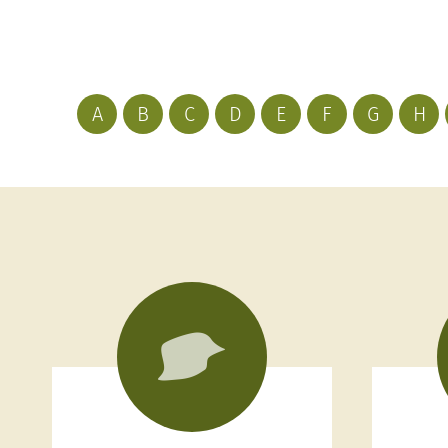
A
B
C
D
E
F
G
H