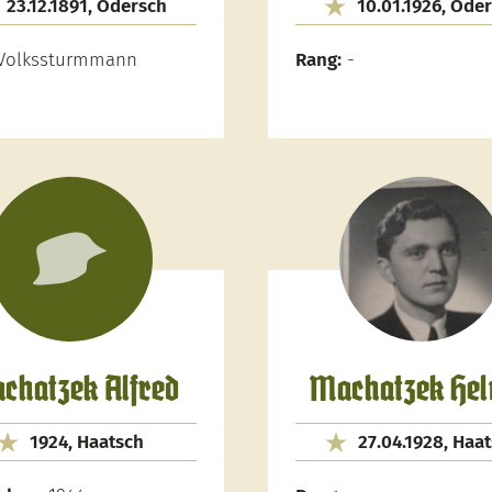
23.12.1891, Odersch
10.01.1926, Ode
Volkssturmmann
Rang:
-
chatzek Alfred
Machatzek He
1924, Haatsch
27.04.1928, Haa