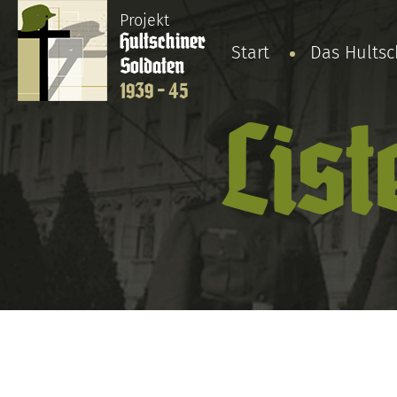
Projekt
Hultschiner
Start
Das Hults
Soldaten
1939 - 45
List