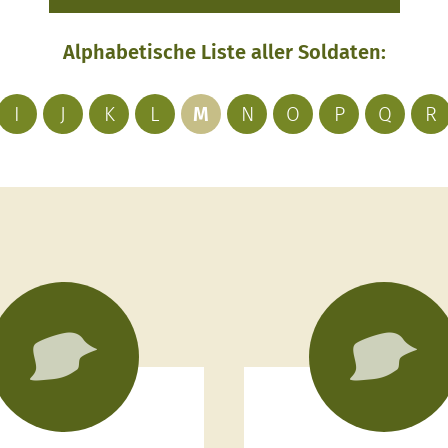
Alphabetische Liste aller Soldaten:
I
J
K
L
M
N
O
P
Q
R