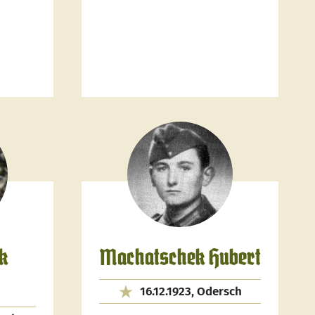
k
Machatschek Hubert
16.12.1923, Odersch