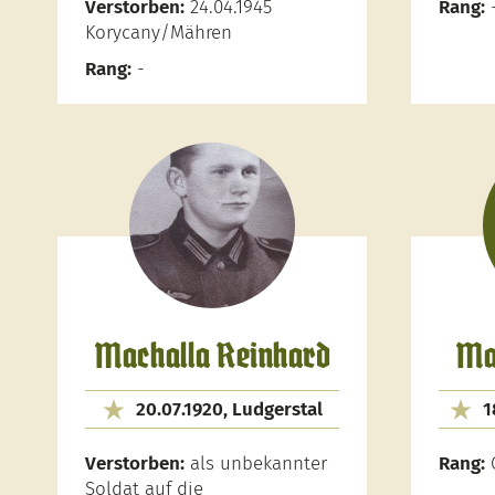
Verstorben:
24.04.1945
Rang:
Korycany/Mähren
Rang:
-
Machalla Reinhard
Ma
20.07.1920, Ludgerstal
1
Verstorben:
als unbekannter
Rang:
G
Soldat auf die