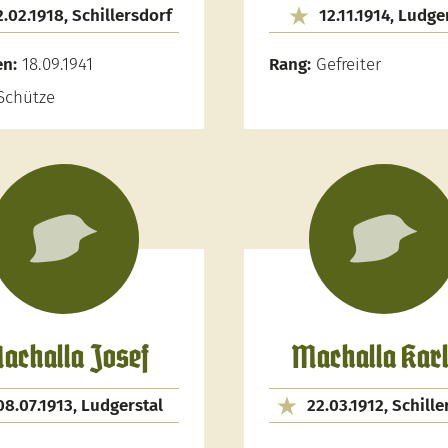
2.02.1918, Schillersdorf
12.11.1914, Ludge
en:
18.09.1941
Rang:
Gefreiter
Schütze
achalla Josef
Machalla Karl
08.07.1913, Ludgerstal
22.03.1912, Schille