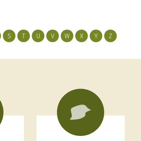
S
T
U
V
W
X
Y
Z