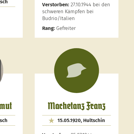
rsch
Verstorben:
27.10.1944 bei den
schweren Kämpfen bei
Budrio/Italien
Rang:
Gefreiter
lmut
Machetanz Franz
tsch
15.05.1920, Hultschin