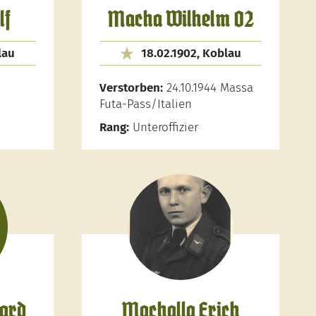
lf
Macha Wilhelm 02
lau
18.02.1902, Koblau
Verstorben:
24.10.1944 Massa
Futa-Pass/Italien
Rang:
Unteroffizier
ard
Machalla Erich