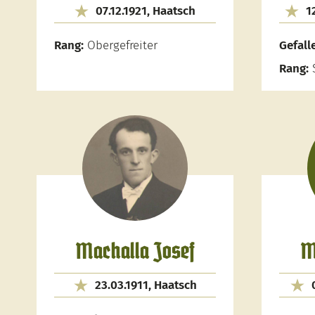
07.12.1921, Haatsch
1
Rang:
Obergefreiter
Gefall
Rang:
Machalla Josef
M
23.03.1911, Haatsch