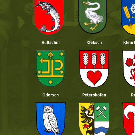
Hultschin
Klebsch
Klein
Odersch
Petershofen
R