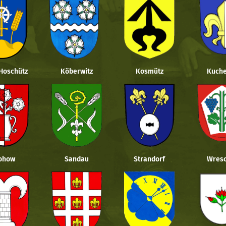
 Hoschütz
Köberwitz
Kosmütz
Kuche
ohow
Sandau
Strandorf
Wresc