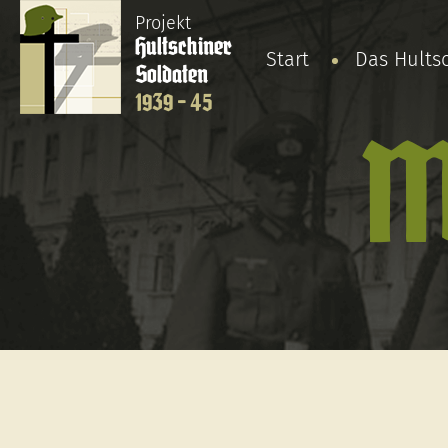
Projekt
Hultschiner
Start
Das Hults
Soldaten
1939 - 45
M