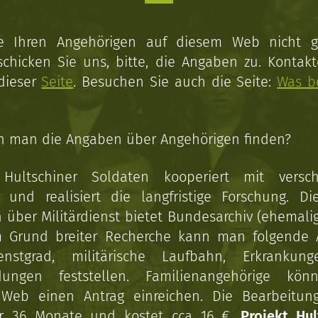
ie Ihren Angehörigen auf diesem Web nicht 
schicken Sie uns, bitte, die Angaben zu. Kontakt
 dieser
Seite
. Besuchen Sie auch die Seite:
Was b
n man die Angaben über Angehörigen finden?
 Hultschiner Soldaten kooperiert mit versc
n und realisiert die langfristige Forschung. Di
über Militärdienst bietet Bundesarchiv (ehemali
 Grund breiter Recherche kann man folgende
enstgrad, militärische Laufbahn, Erkrankun
dungen feststellen. Familienangehörige kön
Web einen Antrag einreichen. Die Bearbeitun
r 36 Monate und kostet cca 16 €.
Projekt Hul