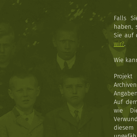
Falls S
haben, 
Sie auf
wir?
.
Wie kan
Projekt
Archive
Angaben 
Auf dem
wie Di
Verwun
diesem 
ungefäh