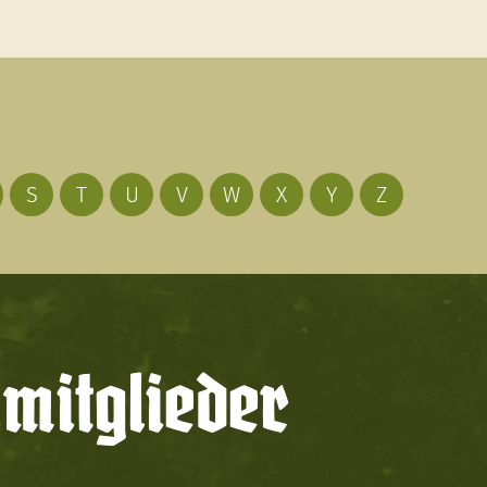
S
T
U
V
W
X
Y
Z
mitglieder