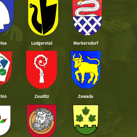
lna
Ludgerstal
Markersdorf
hin
Zauditz
Zawada