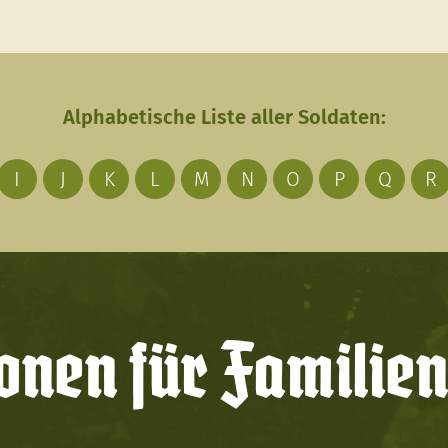
Alphabetische Liste aller Soldaten:
I
J
K
L
M
N
O
P
Q
R
onen für Familien