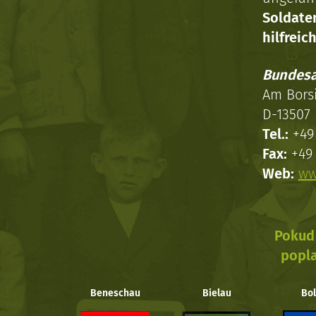
Soldat
hilfreich
Bundesa
Am Bors
D-13507 
Tel.:
+49 
Fax:
+49 
Web:
ww
Pokud 
popla
Beneschau
Bielau
Bol