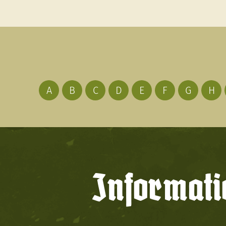
A
B
C
D
E
F
G
H
Informati