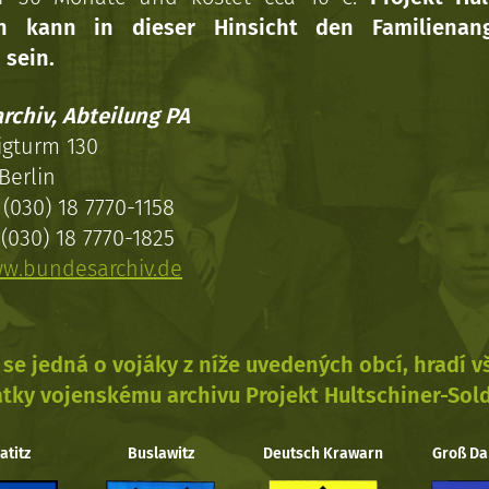
en kann in dieser Hinsicht den Familienang
 sein.
rchiv, Abteilung PA
igturm 130
Berlin
(030) 18 7770-1158
(030) 18 7770-1825
w.bundesarchiv.de
se jedná o vojáky z níže uvedených obcí, hradí 
tky vojenskému archivu Projekt Hultschiner-Sol
atitz
Buslawitz
Deutsch Krawarn
Groß Da