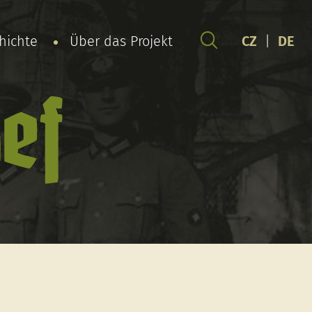
chichte
Über das Projekt
CZ
|
DE
ef