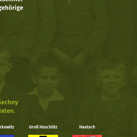
ehörige
všechny
daten.
rkowitz
Groß Hoschütz
Haatsch