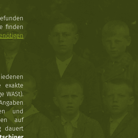
gefunden
e finden
enötigen
hiedenen
e exakte
ge WASt).
 Angaben
gen und
nen auf
g dauert
tschiner