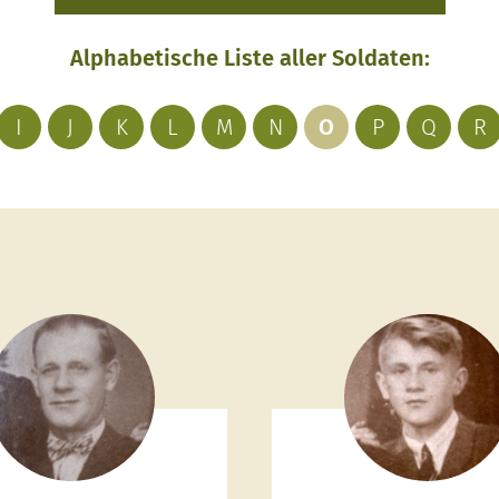
Alphabetische Liste aller Soldaten:
I
J
K
L
M
N
O
P
Q
R