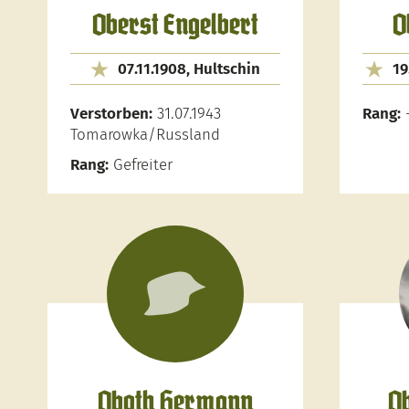
Oberst Engelbert
O
07.11.1908, Hultschin
19
Verstorben:
31.07.1943
Rang:
Tomarowka/Russland
Rang:
Gefreiter
Oboth Hermann
Ob