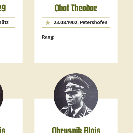
29
Obot Theodor
hütz
23.08.1902, Petershofen
Rang:
-
is
Obrusnik Alois