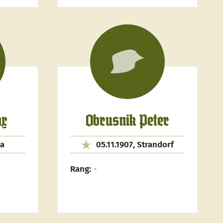
ax
Obrusnik Peter
na
05.11.1907, Strandorf
Rang:
-