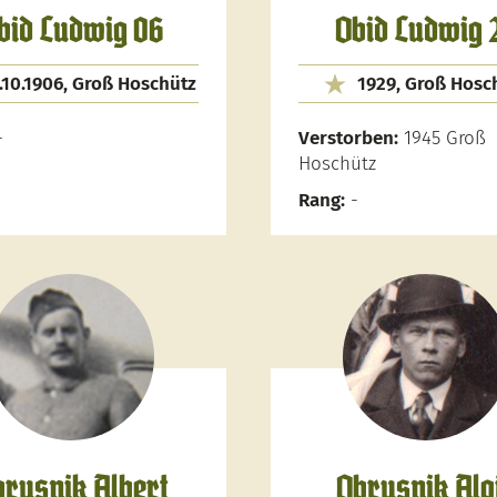
bid Ludwig 06
Obid Ludwig 
.10.1906, Groß Hoschütz
1929, Groß Hosc
-
Verstorben:
1945 Groß
Hoschütz
Rang:
-
rusnik Albert
Obrusnik Alo