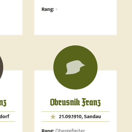
Rang:
-
nz
Obrusnik Franz
ndorf
21.09.1910, Sandau
Rang:
Obergefreiter