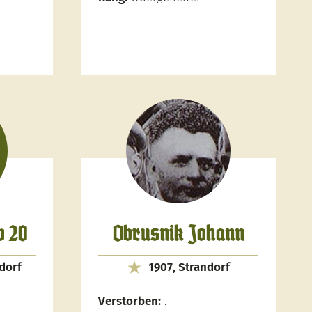
b 20
Obrusnik Johann
ndorf
1907, Strandorf
Verstorben:
.