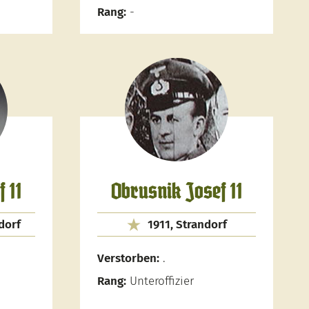
Rang:
-
 11
Obrusnik Josef 11
dorf
1911, Strandorf
Verstorben:
.
Rang:
Unteroffizier