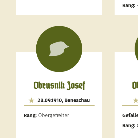
Rang:
Obrusnik Josef
O
28.09.1910, Beneschau
Rang:
Obergefreiter
Gefall
Rang:
O