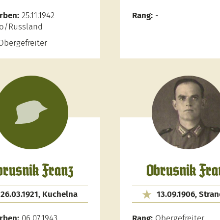
rben:
25.11.1942
Rang:
-
no/Russland
bergefreiter
brusnik Franz
Obrusnik Fra
26.03.1921, Kuchelna
13.09.1906, Stra
rben:
06.07.1943
Rang:
Obergefreiter