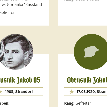
tw. Gorianka/Russland
efreiter
usnik Jakob 05
Obrusnik Jako
1905, Strandorf
17.03.1920, Stra
rben:
.
Rang:
Gefreiter