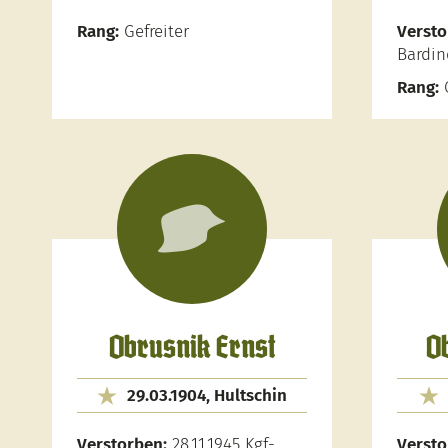
Rang:
Gefreiter
Versto
Bardi
Rang:
O
Obrusnik Ernst
O
29.03.1904, Hultschin
Verstorben:
28.11.1945 Kgf-
Versto