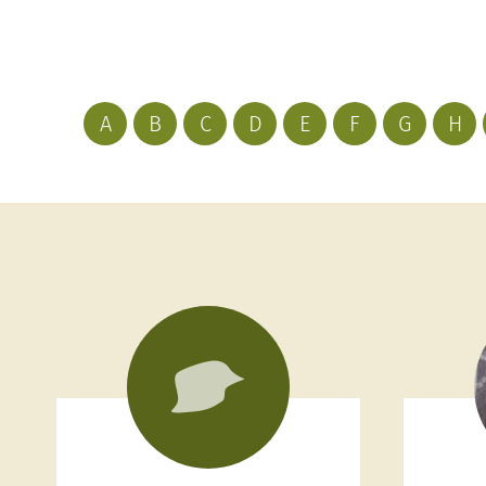
A
B
C
D
E
F
G
H