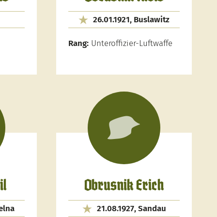
u
26.01.1921, Buslawitz
Rang:
Unteroffizier-Luftwaffe
il
Obrusnik Erich
elna
21.08.1927, Sandau