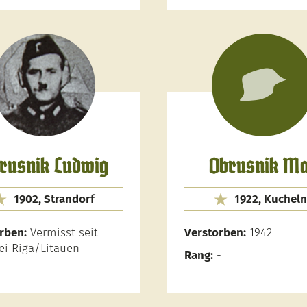
rusnik Ludwig
Obrusnik M
1902, Strandorf
1922, Kuchel
rben:
Vermisst seit
Verstorben:
1942
ei Riga/Litauen
Rang:
-
-