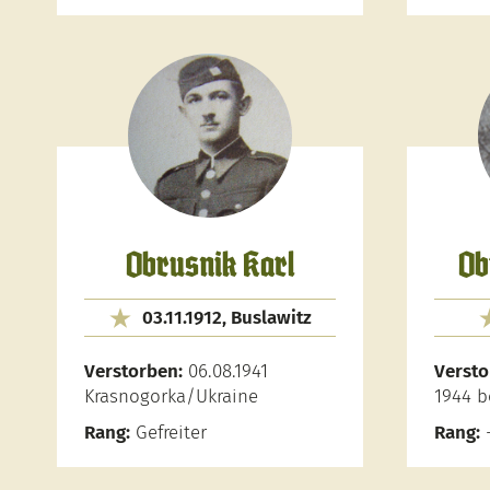
Obrusnik Karl
Ob
03.11.1912, Buslawitz
Verstorben:
06.08.1941
Versto
Krasnogorka/Ukraine
1944 b
Rang:
Gefreiter
Rang: