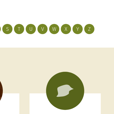
S
T
U
V
W
X
Y
Z