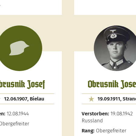
-
brusnik Josef
Obrusnik Josef
12.06.1907, Bielau
19.09.1911, Stran
en:
12.08.1944
Verstorben:
19.08.1942
Russland
bergefreiter
Rang:
Obergefreiter