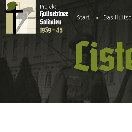
Projekt
Hultschiner
Start
Das Hults
Soldaten
1939 - 45
List