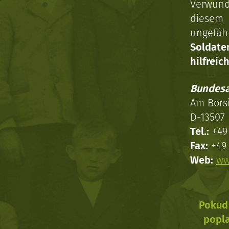
Verwun
diesem 
ungefäh
Soldat
hilfreich
Bundesa
Am Bors
D-13507 
Tel.:
+49 
Fax:
+49 
Web:
ww
Pokud 
popla