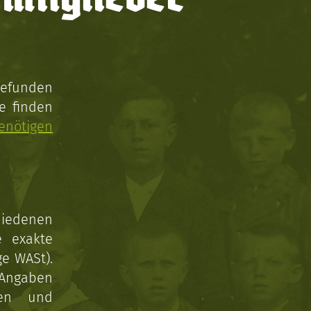
gefunden
e finden
enötigen
hiedenen
e exakte
ge WASt).
 Angaben
gen und