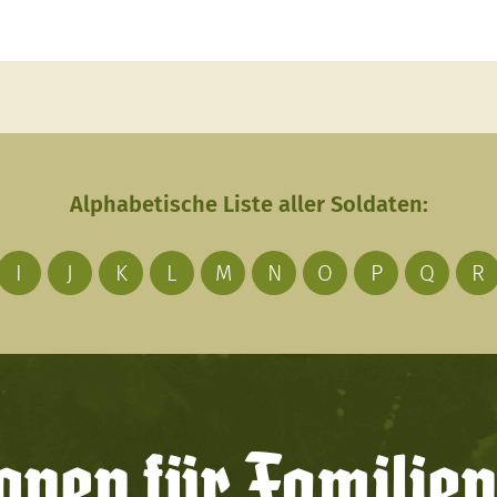
Alphabetische Liste aller Soldaten:
I
J
K
L
M
N
O
P
Q
R
onen für Familien