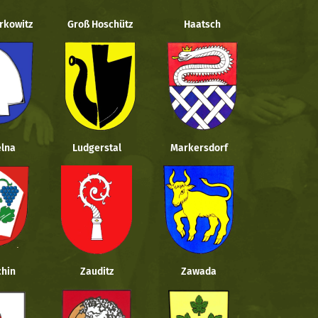
rkowitz
Groß Hoschütz
Haatsch
lna
Ludgerstal
Markersdorf
hin
Zauditz
Zawada