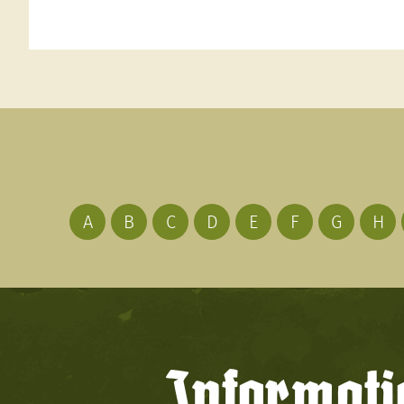
A
B
C
D
E
F
G
H
Informati