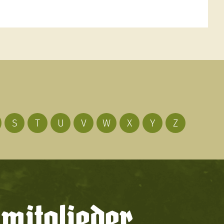
S
T
U
V
W
X
Y
Z
mitglieder