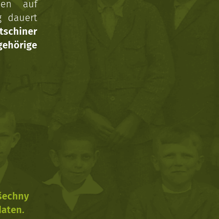
nen auf
g dauert
tschiner
ehörige
všechny
daten.