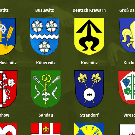
atitz
Buslawitz
Deutsch Krawarn
Groß Da
 Hoschütz
Köberwitz
Kosmütz
Kuche
ohow
Sandau
Strandorf
Wresc