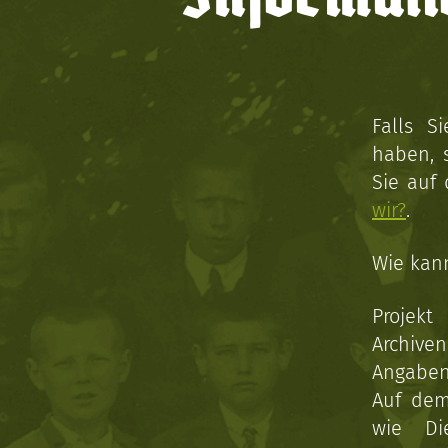
Falls S
haben, 
Sie auf
wir?
.
Wie kan
Projekt
Archive
Angaben 
Auf dem
wie Di