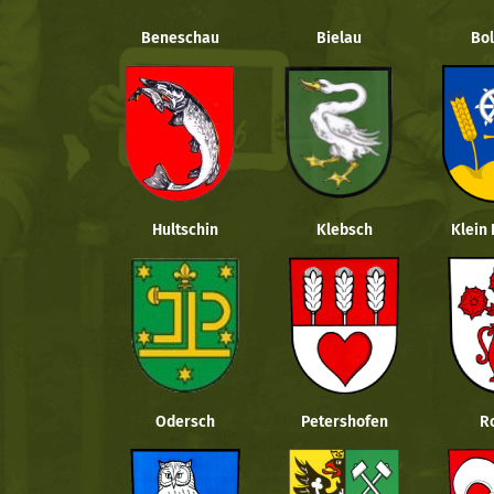
Beneschau
Bielau
Bol
Hultschin
Klebsch
Klein
Odersch
Petershofen
R