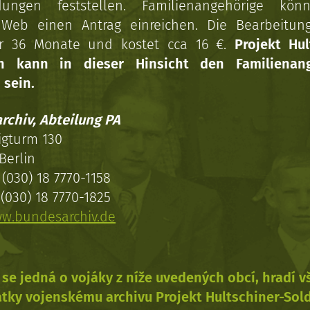
dungen feststellen. Familienangehörige kön
Web einen Antrag einreichen. Die Bearbeitun
r 36 Monate und kostet cca 16 €.
Projekt Hul
en kann in dieser Hinsicht den Familienang
 sein.
rchiv, Abteilung PA
igturm 130
Berlin
(030) 18 7770-1158
(030) 18 7770-1825
w.bundesarchiv.de
se jedná o vojáky z níže uvedených obcí, hradí 
tky vojenskému archivu Projekt Hultschiner-Sol