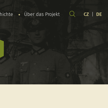
chichte
Über das Projekt
CZ
|
DE
o