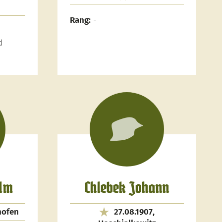
Rang:
-
d
elm
Chlebek Johann
hofen
27.08.1907,