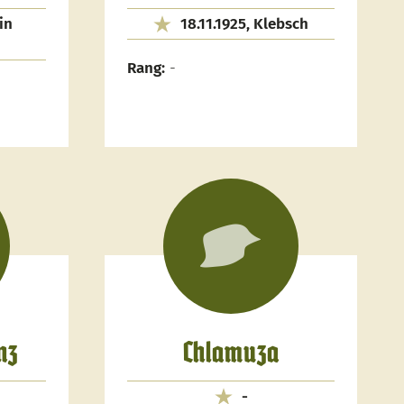
in
18.11.1925, Klebsch
Rang:
-
nz
Chlamuza
-