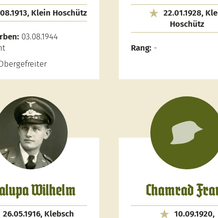
.08.1913, Klein Hoschütz
22.01.1928, Kle
Hoschütz
rben:
03.08.1944
nt
Rang:
-
bergefreiter
alupa Wilhelm
Chamrad Fra
26.05.1916, Klebsch
10.09.1920,