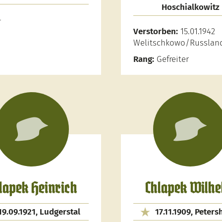
Hoschialkowitz
-
Verstorben:
15.01.1942
Welitschkowo/Russlan
Rang:
Gefreiter
lapek Heinrich
Chlapek Wilh
19.09.1921, Ludgerstal
17.11.1909, Peters