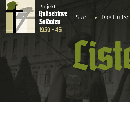
Projekt
Hultschiner
Start
Das Hults
Soldaten
1939 - 45
List