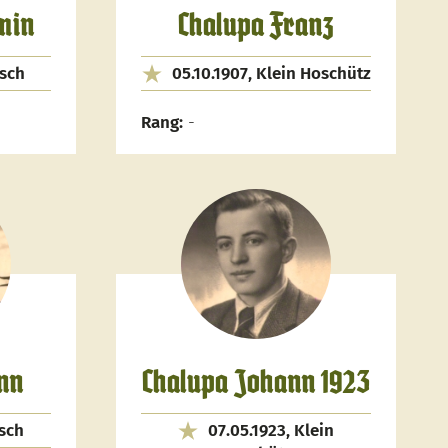
min
Chalupa Franz
bsch
05.10.1907, Klein Hoschütz
Rang:
-
nn
Chalupa Johann 1923
bsch
07.05.1923, Klein