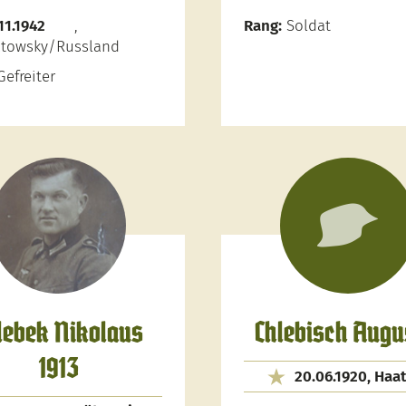
11.1942
,
Rang:
Soldat
atowsky/Russland
efreiter
lebek Nikolaus
Chlebisch Augu
1913
20.06.1920, Haa