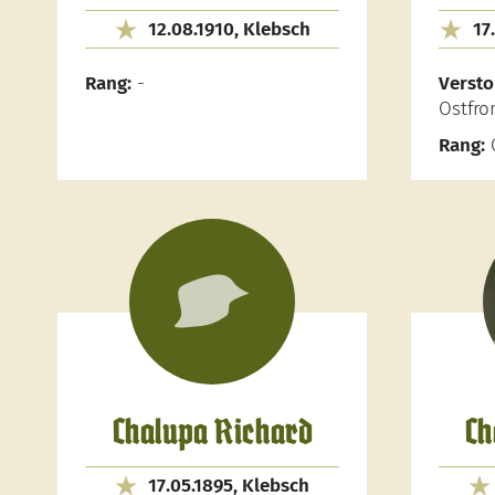
12.08.1910, Klebsch
17
Rang:
-
Versto
Ostfro
Rang:
O
Chalupa Richard
Ch
17.05.1895, Klebsch