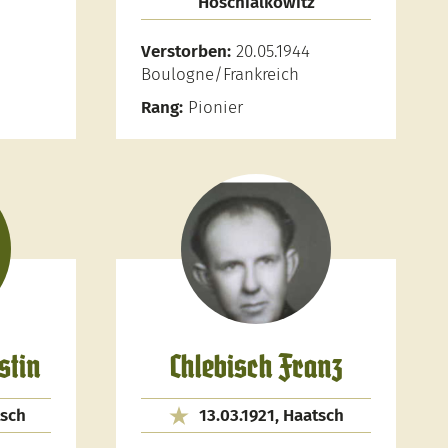
Hoschialkowitz
Verstorben:
20.05.1944
Boulogne/Frankreich
Rang:
Pionier
stin
Chlebisch Franz
tsch
13.03.1921, Haatsch