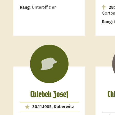
Rang:
Unteroffizier
28.
Gortb
Rang:
G
Chlebek Josef
Ch
30.11.1905, Köberwitz