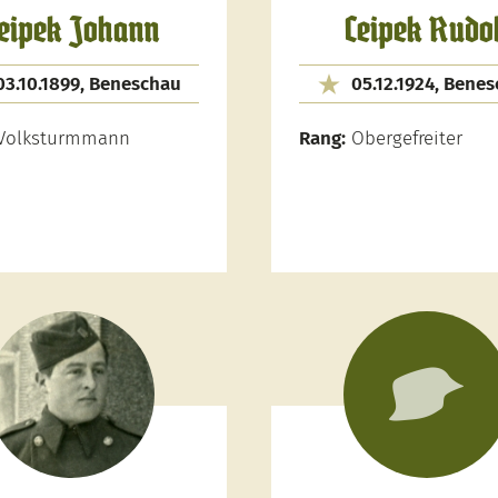
eipek Johann
Ceipek Rudol
03.10.1899, Beneschau
05.12.1924, Bene
Volksturmmann
Rang:
Obergefreiter