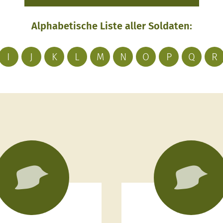
Alphabetische Liste aller Soldaten:
I
J
K
L
M
N
O
P
Q
R