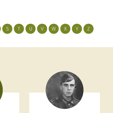
S
T
U
V
W
X
Y
Z