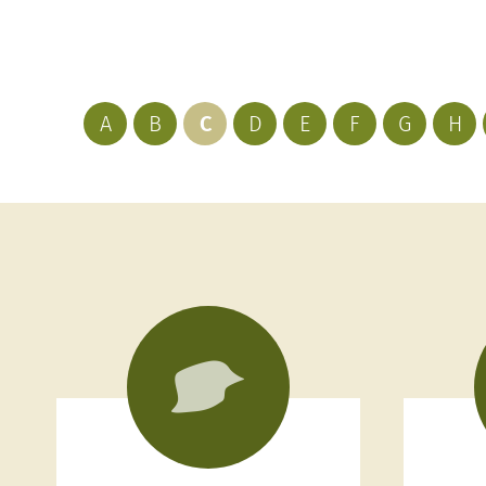
A
B
C
D
E
F
G
H