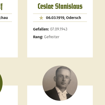
f
Ceslar Stanislaus
schau
06.03.1919, Odersch
Gefallen:
07.09.1943
Rang:
Gefreiter