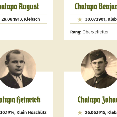
halupa August
Chalupa Benja
29.08.1913, Klebsch
30.07.1901, Kle
-
Rang:
Obergefreiter
alupa Heinrich
Chalupa Joha
.10.1914, Klein Hoschütz
26.06.1915, Kle