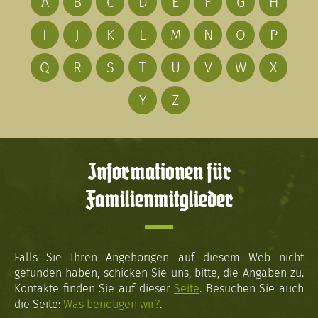
A
B
C
D
E
F
G
H
I
J
K
L
M
N
O
P
Q
R
S
T
U
V
W
X
Y
Z
Informationen für
Familienmitglieder
Falls Sie Ihren Angehörigen auf diesem Web nicht
gefunden haben, schicken Sie uns, bitte, die Angaben zu.
Kontakte finden Sie auf dieser
Seite
. Besuchen Sie auch
die Seite:
Was benötigen wir?
.