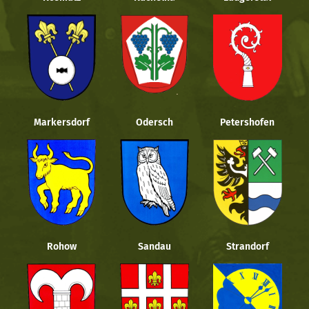
Markersdorf
Odersch
Petershofen
Rohow
Sandau
Strandorf