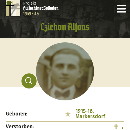
Projekt
Hultschiner
Soldaten
1939 - 45
Czichon Alfons
1915-16,
Geboren:
Markersdorf
Verstorben:
,