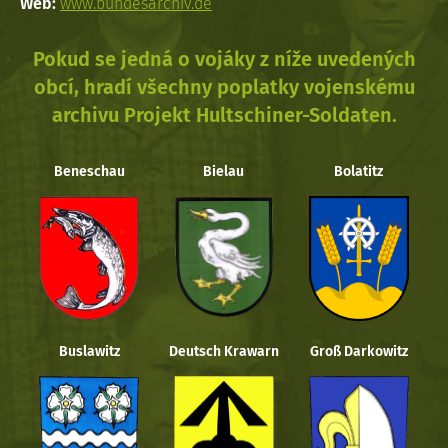
Web:
www.bundesarchiv.de
Pokud se jedná o vojáky z níže uvedených
obcí, hradí všechny poplatky vojenskému
archivu Projekt Hultschiner-Soldaten.
Beneschau
Bielau
Bolatitz
Buslawitz
Deutsch Krawarn
Groß Darkowitz