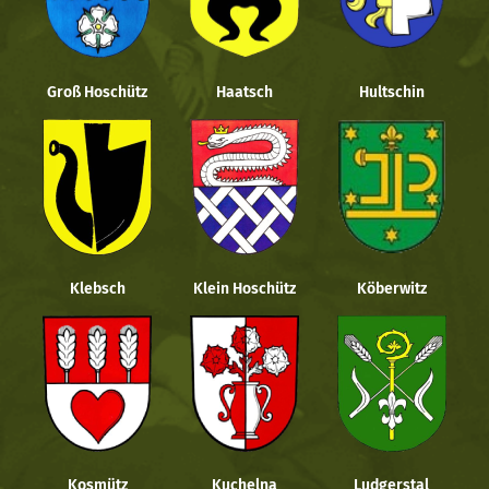
Groß Hoschütz
Haatsch
Hultschin
Klebsch
Klein Hoschütz
Köberwitz
Kosmütz
Kuchelna
Ludgerstal