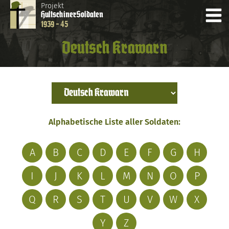
Projekt
Hultschiner
Soldaten
1939 - 45
Deutsch Krawarn
Alphabetische Liste aller Soldaten:
A
B
C
D
E
F
G
H
I
J
K
L
M
N
O
P
Q
R
S
T
U
V
W
X
Y
Z