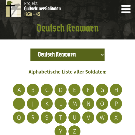
Projekt
Hultschiner
Soldaten
1939 - 45
Deutsch Krawarn
Alphabetische Liste aller Soldaten:
A
B
C
D
E
F
G
H
I
J
K
L
M
N
O
P
Q
R
S
T
U
V
W
X
Y
Z