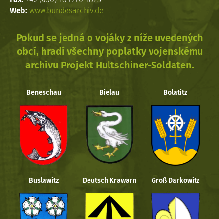
Web:
www.bundesarchiv.de
Pokud se jedná o vojáky z níže uvedených
obcí, hradí všechny poplatky vojenskému
archivu Projekt Hultschiner-Soldaten.
Beneschau
Bielau
Bolatitz
Buslawitz
Deutsch Krawarn
Groß Darkowitz