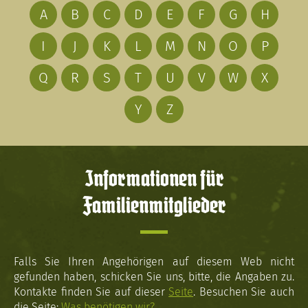
A
B
C
D
E
F
G
H
I
J
K
L
M
N
O
P
Q
R
S
T
U
V
W
X
Y
Z
Informationen für
Familienmitglieder
Falls Sie Ihren Angehörigen auf diesem Web nicht
gefunden haben, schicken Sie uns, bitte, die Angaben zu.
Kontakte finden Sie auf dieser
Seite
. Besuchen Sie auch
die Seite:
Was benötigen wir?
.