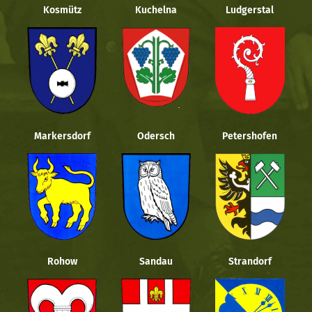
Kosmütz
Kuchelna
Ludgerstal
Markersdorf
Odersch
Petershofen
Rohow
Sandau
Strandorf