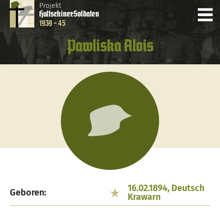
Projekt
Hultschiner
Soldaten
1939 - 45
Pawliska Alois
16.02.1894, Deutsch
Geboren:
Krawarn