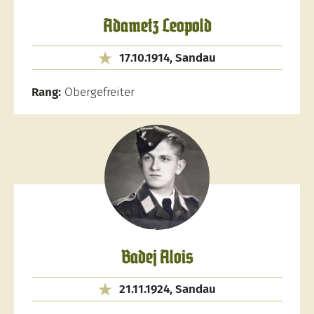
Adametz Leopold
17.10.1914, Sandau
Rang:
Obergefreiter
Badej Alois
21.11.1924, Sandau