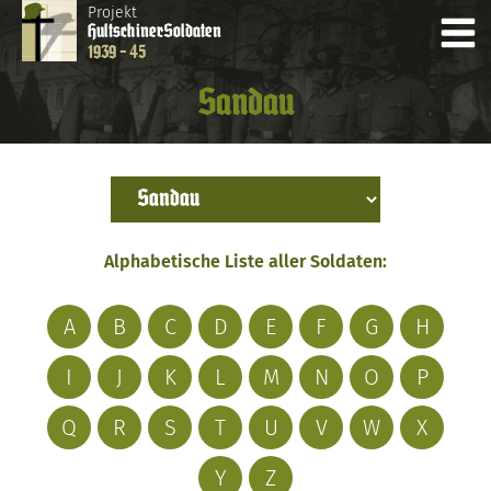
Projekt
Hultschiner
Soldaten
1939 - 45
Sandau
Alphabetische Liste aller Soldaten:
A
B
C
D
E
F
G
H
I
J
K
L
M
N
O
P
Q
R
S
T
U
V
W
X
Y
Z