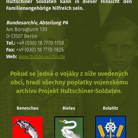
Hultschiner Soldaten kann in dieser Hinsicht den
Familienangehörige hilfreich sein.
Bundesarchiv, Abteilung PA
Am Borsigturm 130
D-13507 Berlin
Tel.:
+49 (030) 18 7770-1158
Fax:
+49 (030) 18 7770-1825
Web:
www.bundesarchiv.de
Pokud se jedná o vojáky z níže uvedených
obcí, hradí všechny poplatky vojenskému
archivu Projekt Hultschiner-Soldaten.
Beneschau
Bielau
Bolatitz