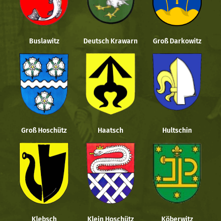
Buslawitz
Deutsch Krawarn
Groß Darkowitz
Groß Hoschütz
Haatsch
Hultschin
Klebsch
Klein Hoschütz
Köberwitz