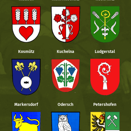
Kosmütz
Kuchelna
Ludgerstal
Markersdorf
Odersch
Petershofen