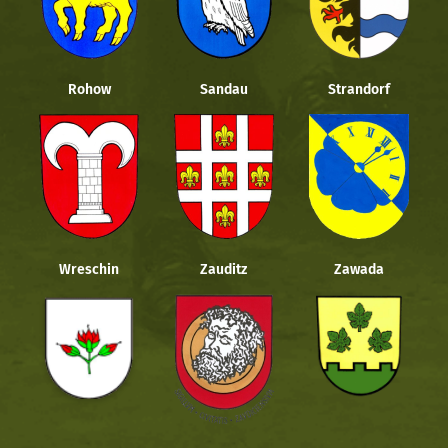
Rohow
Sandau
Strandorf
Wreschin
Zauditz
Zawada