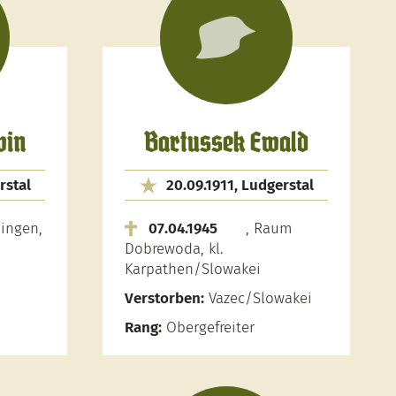
win
Bartussek Ewald
rstal
20.09.1911, Ludgerstal
ingen,
07.04.1945
, Raum
Dobrewoda, kl.
Karpathen/Slowakei
Verstorben:
Vazec/Slowakei
Rang:
Obergefreiter