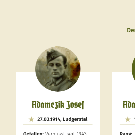
De
Adamczik Josef
Ada
27.03.1914, Ludgerstal
Gefallen:
Vermisst seit 1943
Rang: