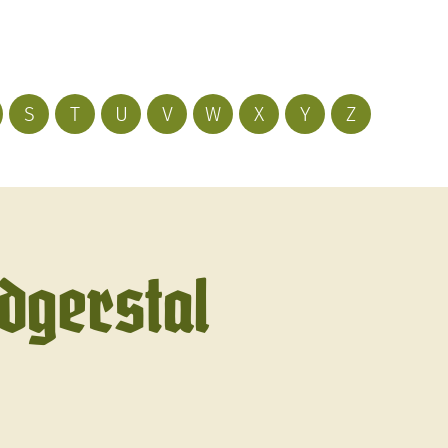
S
T
U
V
W
X
Y
Z
udgerstal