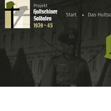
Projekt
Hultschiner
Start
Das Hults
Soldaten
1939 - 45