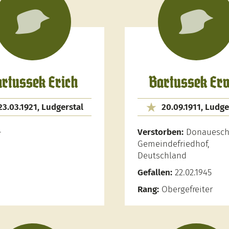
rtussek Erich
Bartussek Er
23.03.1921, Ludgerstal
20.09.1911, Ludge
-
Verstorben:
Donauesch
Gemeindefriedhof,
Deutschland
Gefallen:
22.02.1945
Rang:
Obergefreiter