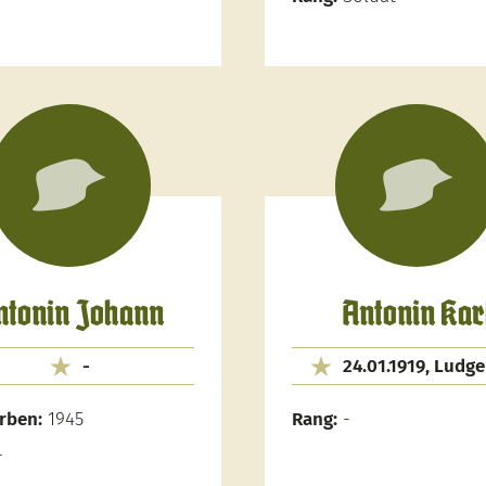
ntonin Johann
Antonin Kar
-
24.01.1919, Ludge
rben:
1945
Rang:
-
-