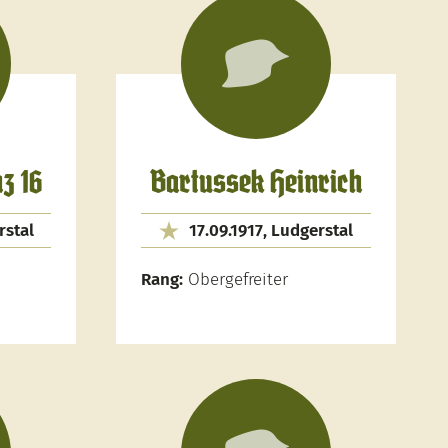
z 16
Bartussek Heinrich
rstal
17.09.1917, Ludgerstal
Rang:
Obergefreiter