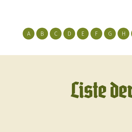
A
B
C
D
E
F
G
H
Liste de