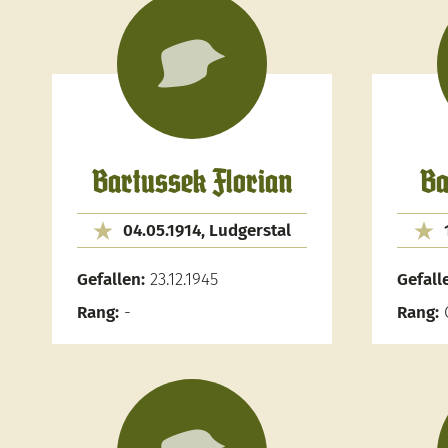
Bartussek Florian
Ba
04.05.1914, Ludgerstal
Gefallen:
23.12.1945
Gefall
Rang:
-
Rang:
G