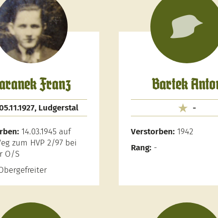
aranek Franz
Bartek Anto
05.11.1927, Ludgerstal
-
rben:
14.03.1945 auf
Verstorben:
1942
eg zum HVP 2/97 bei
Rang:
-
r O/S
bergefreiter