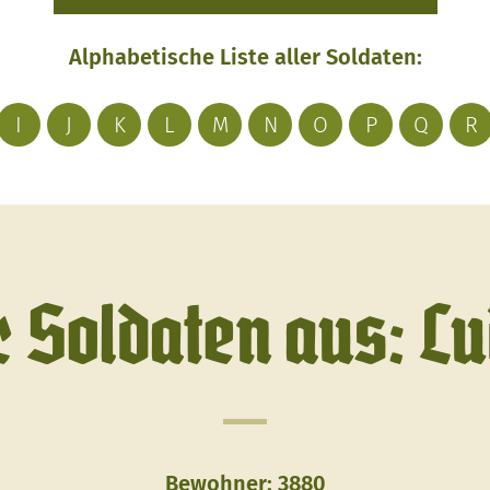
Alphabetische Liste aller Soldaten:
I
J
K
L
M
N
O
P
Q
R
r Soldaten aus: L
Bewohner: 3880