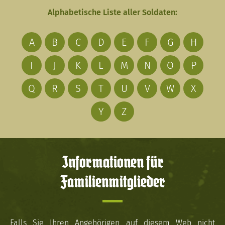
Alphabetische Liste aller Soldaten:
A
B
C
D
E
F
G
H
I
J
K
L
M
N
O
P
Q
R
S
T
U
V
W
X
Y
Z
Informationen für
Familienmitglieder
Falls Sie Ihren Angehörigen auf diesem Web nicht