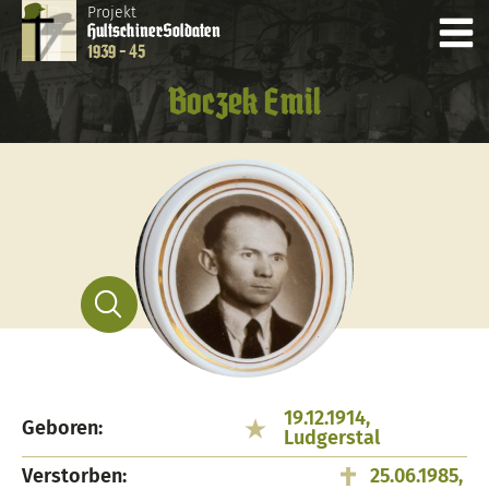
Projekt
Hultschiner
Soldaten
1939 - 45
Boczek Emil
19.12.1914,
Geboren:
Ludgerstal
Verstorben:
25.06.1985,