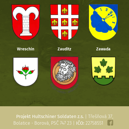
Wreschin
Zauditz
Zawada
Projekt Hultschiner Soldaten z.s.
| Třešňová 37,
Bolatice - Borová, PSČ 747 23 |
IČO:
22758551