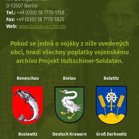
D-13507 Berlin
Tel.:
+49 (030) 18 7770-1158
Fax:
+49 (030) 18 7770-1825
Web:
www.bundesarchiv.de
Pokud se jedná o vojáky z níže uvedených
obcí, hradí všechny poplatky vojenskému
archivu Projekt Hultschiner-Soldaten.
Beneschau
Bielau
Bolatitz
Buslawitz
Deutsch Krawarn
Groß Darkowitz