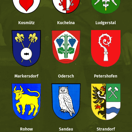
Kosmütz
Kuchelna
Ludgerstal
Markersdorf
Odersch
Petershofen
Rohow
Sandau
Strandorf