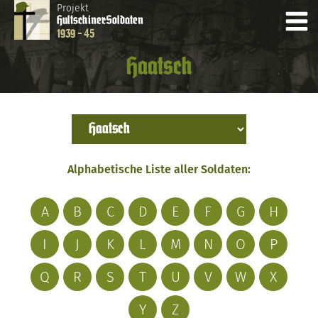
Projekt
Hultschiner
Soldaten
1939 - 45
Haatsch
Alphabetische Liste aller Soldaten:
A
B
C
D
E
F
G
H
I
J
K
L
M
N
O
P
Q
R
S
T
U
V
W
X
Y
Z