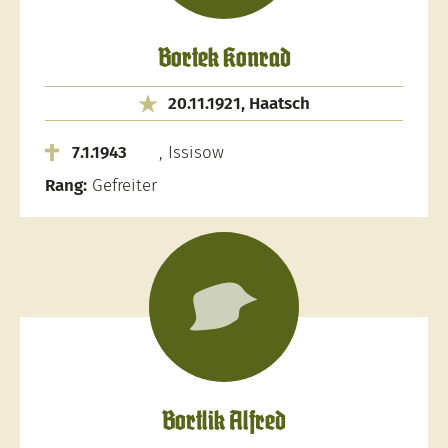
Bortek Konrad
20.11.1921, Haatsch
7.1.1943
, Issisow
Rang:
Gefreiter
Bortlik Alfred