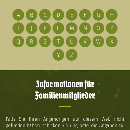
A
B
C
D
E
F
G
H
I
J
K
L
M
N
O
P
Q
R
S
T
U
V
W
X
Y
Z
Informationen für
Familienmitglieder
Falls Sie Ihren Angehörigen auf diesem Web nicht
gefunden haben, schicken Sie uns, bitte, die Angaben zu.