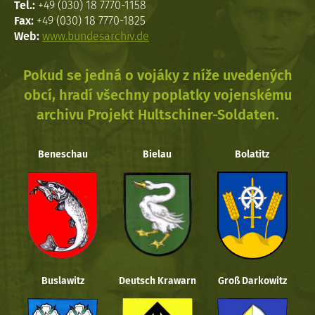
Tel.:
+49 (030) 18 7770-1158
Fax:
+49 (030) 18 7770-1825
Web:
www.bundesarchiv.de
Pokud se jedná o vojáky z níže uvedených
obcí, hradí všechny poplatky vojenskému
archivu Projekt Hultschiner-Soldaten.
Beneschau
Bielau
Bolatitz
Buslawitz
Deutsch Krawarn
Groß Darkowitz