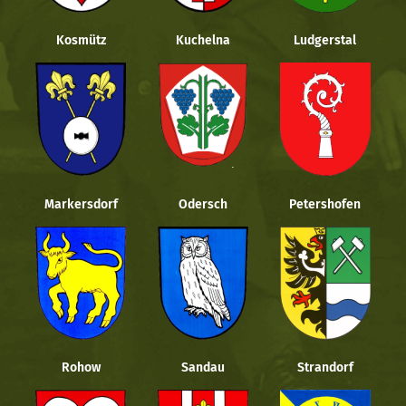
Kosmütz
Kuchelna
Ludgerstal
Markersdorf
Odersch
Petershofen
Rohow
Sandau
Strandorf