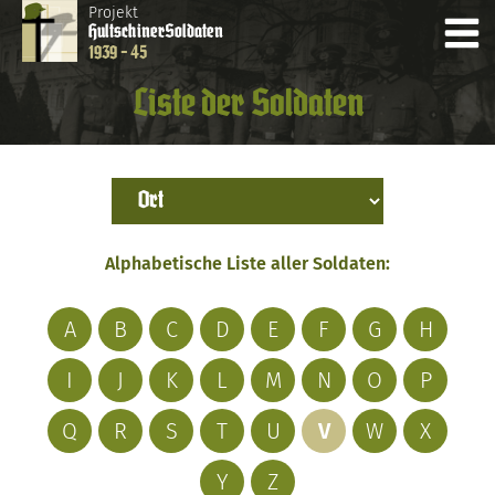
Projekt
Hultschiner
Soldaten
1939 - 45
Liste der Soldaten
Alphabetische Liste aller Soldaten:
A
B
C
D
E
F
G
H
I
J
K
L
M
N
O
P
Q
R
S
T
U
V
W
X
Y
Z