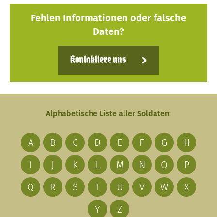
Fehlen Informationen oder falsche
Daten?
Kontaktiere uns
Alphabetische Liste aller Soldaten:
A
B
C
D
E
F
G
H
I
J
K
L
M
N
O
P
Q
R
S
T
U
V
W
X
Y
Z