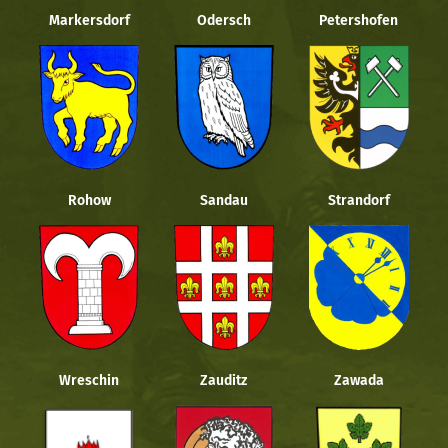
Markersdorf
Odersch
Petershofen
Rohow
Sandau
Strandorf
Wreschin
Zauditz
Zawada