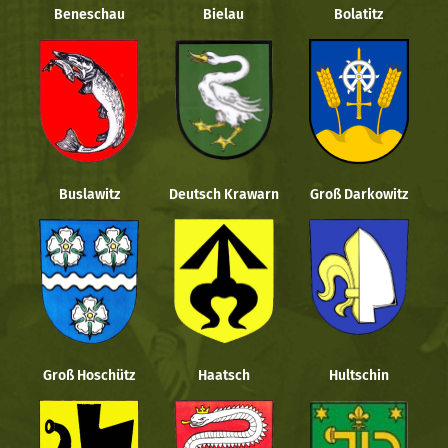
Beneschau
Bielau
Bolatitz
Buslawitz
Deutsch Krawarn
Groß Darkowitz
Groß Hoschütz
Haatsch
Hultschin