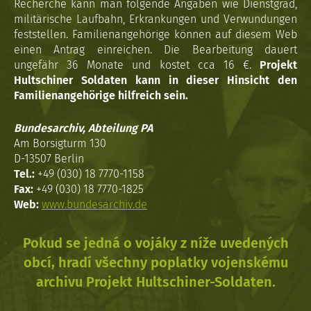
Recherche kann man folgende Angaben wie Dienstgrad,
militärische Laufbahn, Erkrankungen und Verwundungen
feststellen. Familienangehörige können auf diesem Web
einen Antrag einreichen. Die Bearbeitung dauert
ungefähr 36 Monate und kostet cca 16 €.
Projekt
Hultschiner Soldaten kann in dieser Hinsicht den
Familienangehörige hilfreich sein.
Bundesarchiv, Abteilung PA
Am Borsigturm 130
D-13507 Berlin
Tel.:
+49 (030) 18 7770-1158
Fax:
+49 (030) 18 7770-1825
Web:
www.bundesarchiv.de
Pokud se jedná o vojáky z níže uvedených
obcí, hradí všechny poplatky vojenskému
archivu Projekt Hultschiner-Soldaten.