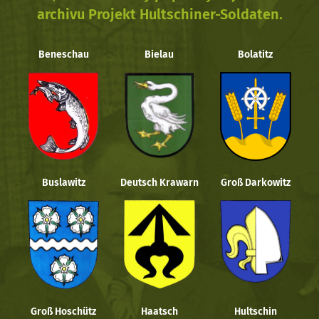
archivu Projekt Hultschiner-Soldaten.
Beneschau
Bielau
Bolatitz
Buslawitz
Deutsch Krawarn
Groß Darkowitz
Groß Hoschütz
Haatsch
Hultschin