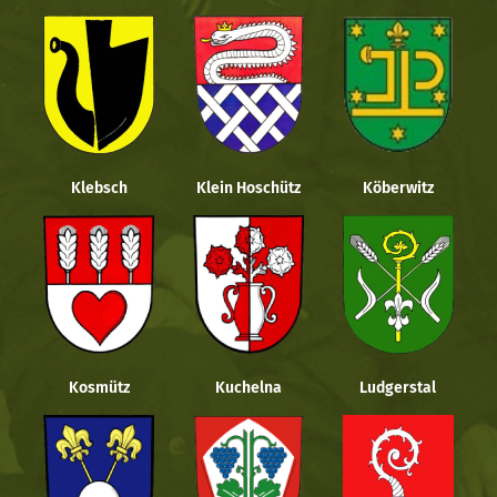
Klebsch
Klein Hoschütz
Köberwitz
Kosmütz
Kuchelna
Ludgerstal