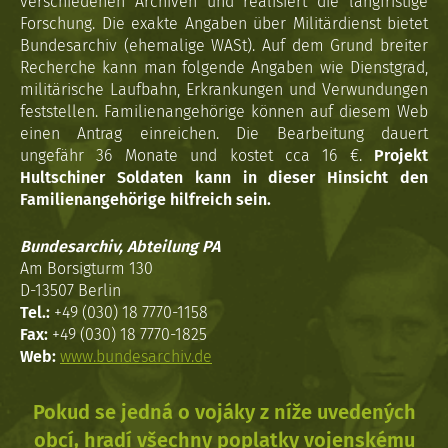
verschiedenen Archiven und realisiert die langfristige
Forschung. Die exakte Angaben über Militärdienst bietet
Bundesarchiv (ehemalige WASt). Auf dem Grund breiter
Recherche kann man folgende Angaben wie Dienstgrad,
militärische Laufbahn, Erkrankungen und Verwundungen
feststellen. Familienangehörige können auf diesem Web
einen Antrag einreichen. Die Bearbeitung dauert
ungefähr 36 Monate und kostet cca 16 €.
Projekt
Hultschiner Soldaten kann in dieser Hinsicht den
Familienangehörige hilfreich sein.
Bundesarchiv, Abteilung PA
Am Borsigturm 130
D-13507 Berlin
Tel.:
+49 (030) 18 7770-1158
Fax:
+49 (030) 18 7770-1825
Web:
www.bundesarchiv.de
Pokud se jedná o vojáky z níže uvedených
obcí, hradí všechny poplatky vojenskému