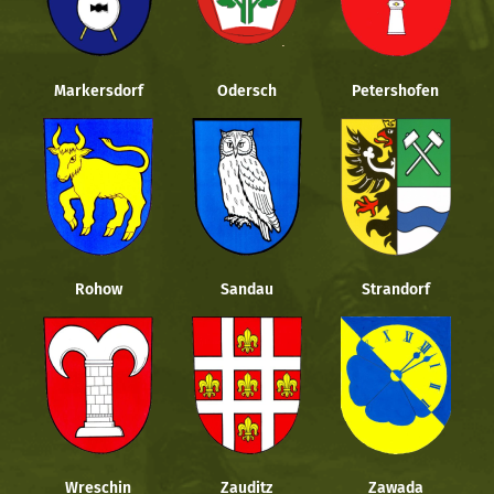
Markersdorf
Odersch
Petershofen
Rohow
Sandau
Strandorf
Wreschin
Zauditz
Zawada