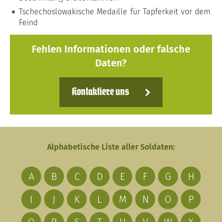
Tschechoslowakische Medaille für Tapferkeit vor dem
Feind
Fehlen Informationen oder falsche
Daten?
Kontaktiere uns
Alphabetische Liste aller Soldaten:
A
B
C
D
E
F
G
H
I
J
K
L
M
N
O
P