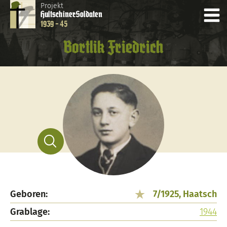
Projekt
Hultschiner
Soldaten
1939 - 45
Bortlik Friedrich
Geboren:
7/1925, Haatsch
Grablage:
1944