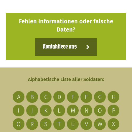
Fehlen Informationen oder falsche
Daten?
Kontaktiere uns
Alphabetische Liste aller Soldaten:
A
B
C
D
E
F
G
H
I
J
K
L
M
N
O
P
Q
R
S
T
U
V
W
X