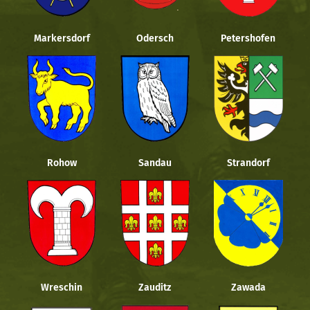
Markersdorf
Odersch
Petershofen
Rohow
Sandau
Strandorf
Wreschin
Zauditz
Zawada