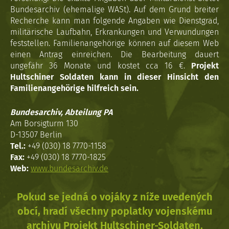
Bundesarchiv (ehemalige WASt). Auf dem Grund breiter
Recherche kann man folgende Angaben wie Dienstgrad,
militärische Laufbahn, Erkrankungen und Verwundungen
feststellen. Familienangehörige können auf diesem Web
einen Antrag einreichen. Die Bearbeitung dauert
ungefähr 36 Monate und kostet cca 16 €.
Projekt
Hultschiner Soldaten kann in dieser Hinsicht den
Familienangehörige hilfreich sein.
Bundesarchiv, Abteilung PA
Am Borsigturm 130
D-13507 Berlin
Tel.:
+49 (030) 18 7770-1158
Fax:
+49 (030) 18 7770-1825
Web:
www.bundesarchiv.de
Pokud se jedná o vojáky z níže uvedených
obcí, hradí všechny poplatky vojenskému
archivu Projekt Hultschiner-Soldaten.