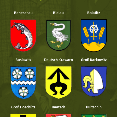
Beneschau
Bielau
Bolatitz
Buslawitz
Deutsch Krawarn
Groß Darkowitz
Groß Hoschütz
Haatsch
Hultschin