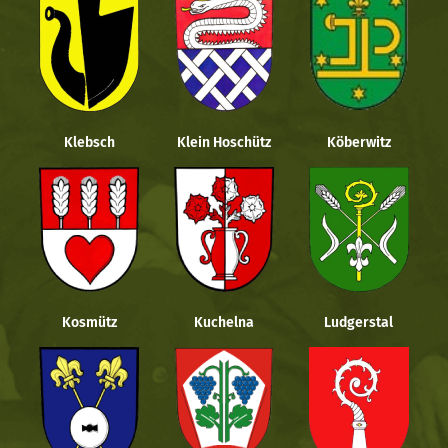
Klebsch
Klein Hoschütz
Köberwitz
Kosmütz
Kuchelna
Ludgerstal