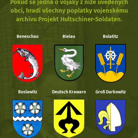
Pokud se jedná o vojáky z níže uvedených
obcí, hradí všechny poplatky vojenskému
archivu Projekt Hultschiner-Soldaten.
Beneschau
Bielau
Bolatitz
Buslawitz
Deutsch Krawarn
Groß Darkowitz