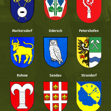
Markersdorf
Odersch
Petershofen
Rohow
Sandau
Strandorf