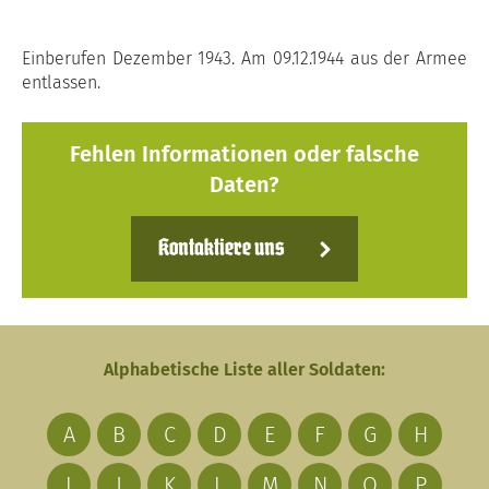
Einberufen Dezember 1943. Am 09.12.1944 aus der Armee
entlassen.
Fehlen Informationen oder falsche
Daten?
Kontaktiere uns
Alphabetische Liste aller Soldaten:
A
B
C
D
E
F
G
H
I
J
K
L
M
N
O
P