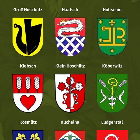
Groß Hoschütz
Haatsch
Hultschin
Klebsch
Klein Hoschütz
Köberwitz
Kosmütz
Kuchelna
Ludgerstal