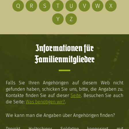
Q
R
S
T
U
V
W
X
Y
Z
Informationen für
Familienmitglieder
Falls Sie Ihren Angehörigen auf diesem Web nicht
gefunden haben, schicken Sie uns, bitte, die Angaben zu.
Kontakte finden Sie auf dieser
Seite
. Besuchen Sie auch
die Seite:
Was benötigen wir?
.
Wie kann man die Angaben über Angehörigen finden?
Projekt Hultschiner Soldaten kooperiert mit