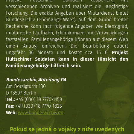
verschiedenen Archiven und realisiert die langfristige
Forschung. Die exakte Angaben über Militärdienst bietet
Bundesarchiv (ehemalige WASt). Auf dem Grund breiter
Recherche kann man folgende Angaben wie Dienstgrad,
militärische Laufbahn, Erkrankungen und Verwundungen
feststellen. Familienangehörige können auf diesem Web
einen Antrag einreichen. Die Bearbeitung dauert
ungefähr 36 Monate und kostet cca 16 €.
Projekt
Hultschiner Soldaten kann in dieser Hinsicht den
Familienangehörige hilfreich sein.
Bundesarchiv, Abteilung PA
Am Borsigturm 130
D-13507 Berlin
Tel.:
+49 (030) 18 7770-1158
Fax:
+49 (030) 18 7770-1825
Web:
www.bundesarchiv.de
Pokud se jedná o vojáky z níže uvedených