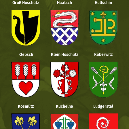
Groß Hoschütz
Haatsch
Hultschin
Klebsch
Klein Hoschütz
Köberwitz
Kosmütz
Kuchelna
Ludgerstal