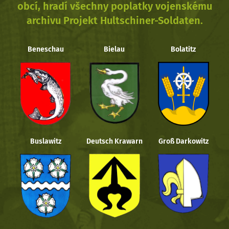
obcí, hradí všechny poplatky vojenskému
archivu Projekt Hultschiner-Soldaten.
Beneschau
Bielau
Bolatitz
Buslawitz
Deutsch Krawarn
Groß Darkowitz