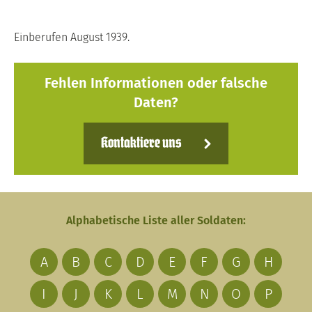
Einberufen August 1939.
Fehlen Informationen oder falsche
Daten?
Kontaktiere uns
Alphabetische Liste aller Soldaten:
A
B
C
D
E
F
G
H
I
J
K
L
M
N
O
P