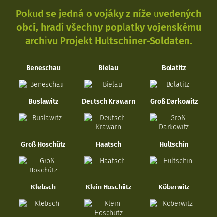
Pokud se jedná o vojáky z níže uvedených
obcí, hradí všechny poplatky vojenskému
archivu Projekt Hultschiner-Soldaten.
Beneschau
Bielau
Bolatitz
Buslawitz
Deutsch Krawarn
Groß Darkowitz
Groß Hoschütz
Haatsch
Hultschin
Klebsch
Klein Hoschütz
Köberwitz