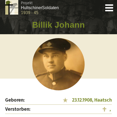
Projekt
Hultschiner
Soldaten
1939 - 45
Billik Johann
Geboren:
23.12.1908, Haatsch
Verstorben:
,