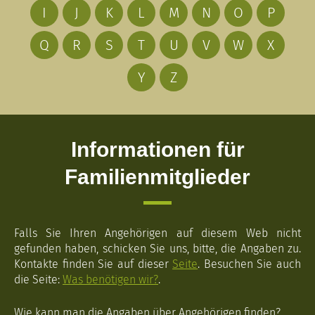
I
J
K
L
M
N
O
P
Q
R
S
T
U
V
W
X
Y
Z
Informationen für
Familienmitglieder
Falls Sie Ihren Angehörigen auf diesem Web nicht
gefunden haben, schicken Sie uns, bitte, die Angaben zu.
Kontakte finden Sie auf dieser
Seite
. Besuchen Sie auch
die Seite:
Was benötigen wir?
.
Wie kann man die Angaben über Angehörigen finden?