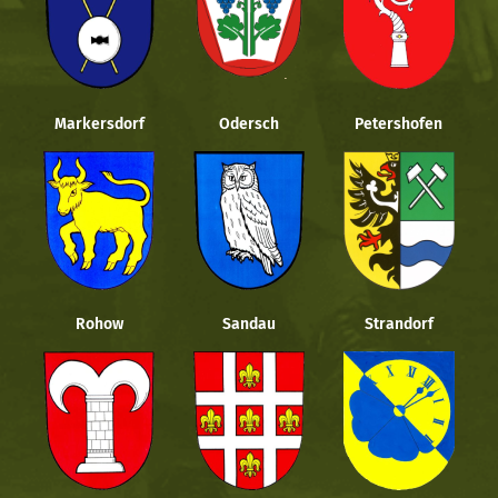
Markersdorf
Odersch
Petershofen
Rohow
Sandau
Strandorf