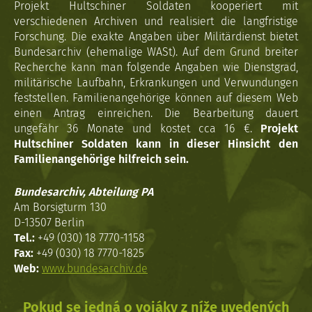
Projekt Hultschiner Soldaten kooperiert mit
verschiedenen Archiven und realisiert die langfristige
Forschung. Die exakte Angaben über Militärdienst bietet
Bundesarchiv (ehemalige WASt). Auf dem Grund breiter
Recherche kann man folgende Angaben wie Dienstgrad,
militärische Laufbahn, Erkrankungen und Verwundungen
feststellen. Familienangehörige können auf diesem Web
einen Antrag einreichen. Die Bearbeitung dauert
ungefähr 36 Monate und kostet cca 16 €.
Projekt
Hultschiner Soldaten kann in dieser Hinsicht den
Familienangehörige hilfreich sein.
Bundesarchiv, Abteilung PA
Am Borsigturm 130
D-13507 Berlin
Tel.:
+49 (030) 18 7770-1158
Fax:
+49 (030) 18 7770-1825
Web:
www.bundesarchiv.de
Pokud se jedná o vojáky z níže uvedených