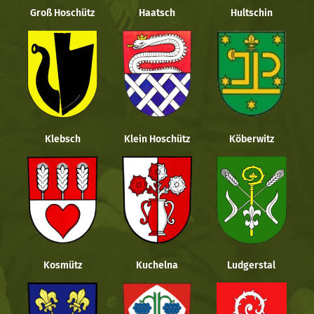
Groß Hoschütz
Haatsch
Hultschin
Klebsch
Klein Hoschütz
Köberwitz
Kosmütz
Kuchelna
Ludgerstal