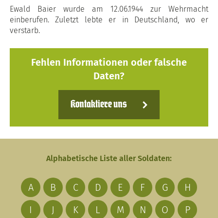
Ewald Baier wurde am 12.06.1944 zur Wehrmacht
einberufen. Zuletzt lebte er in Deutschland, wo er
verstarb.
Fehlen Informationen oder falsche
Daten?
Kontaktiere uns
Alphabetische Liste aller Soldaten:
A
B
C
D
E
F
G
H
I
J
K
L
M
N
O
P