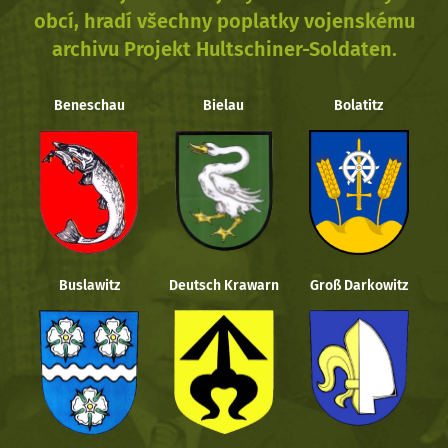
obcí, hradí všechny poplatky vojenskému
archivu Projekt Hultschiner-Soldaten.
Beneschau
Bielau
Bolatitz
Buslawitz
Deutsch Krawarn
Groß Darkowitz