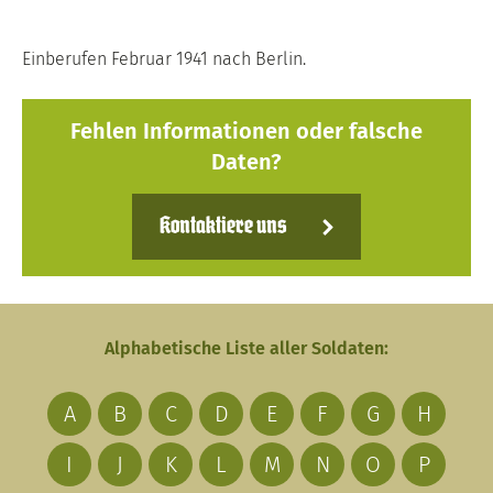
Einberufen Februar 1941 nach Berlin.
Fehlen Informationen oder falsche
Daten?
Kontaktiere uns
Alphabetische Liste aller Soldaten:
A
B
C
D
E
F
G
H
I
J
K
L
M
N
O
P