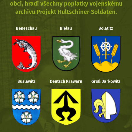
obcí, hradí všechny poplatky vojenskému
archivu Projekt Hultschiner-Soldaten.
Beneschau
Bielau
Bolatitz
Buslawitz
Deutsch Krawarn
Groß Darkowitz