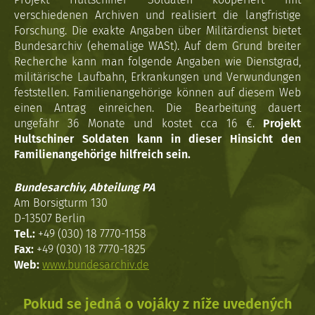
verschiedenen Archiven und realisiert die langfristige
Forschung. Die exakte Angaben über Militärdienst bietet
Bundesarchiv (ehemalige WASt). Auf dem Grund breiter
Recherche kann man folgende Angaben wie Dienstgrad,
militärische Laufbahn, Erkrankungen und Verwundungen
feststellen. Familienangehörige können auf diesem Web
einen Antrag einreichen. Die Bearbeitung dauert
ungefähr 36 Monate und kostet cca 16 €.
Projekt
Hultschiner Soldaten kann in dieser Hinsicht den
Familienangehörige hilfreich sein.
Bundesarchiv, Abteilung PA
Am Borsigturm 130
D-13507 Berlin
Tel.:
+49 (030) 18 7770-1158
Fax:
+49 (030) 18 7770-1825
Web:
www.bundesarchiv.de
Pokud se jedná o vojáky z níže uvedených