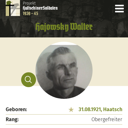
Projekt
Hultschiner
Soldaten
1939 - 45
Hajowsky Walter
Geboren:
31.08.1921, Haatsch
Rang:
Obergefreiter