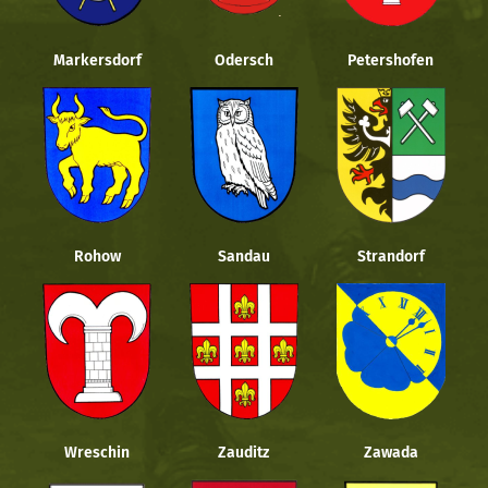
Markersdorf
Odersch
Petershofen
Rohow
Sandau
Strandorf
Wreschin
Zauditz
Zawada