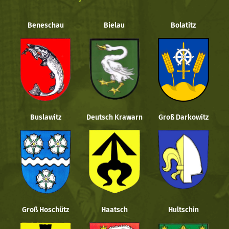
Beneschau
Bielau
Bolatitz
Buslawitz
Deutsch Krawarn
Groß Darkowitz
Groß Hoschütz
Haatsch
Hultschin