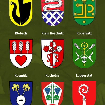
Klebsch
Klein Hoschütz
Köberwitz
Kosmütz
Kuchelna
Ludgerstal