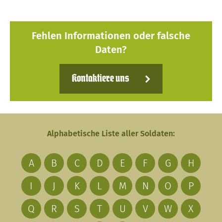
Fehlen Informationen oder falsche
Daten?
Kontaktiere uns
Alphabetische Liste aller Soldaten:
A
B
C
D
E
F
G
H
I
J
K
L
M
N
O
P
Q
R
S
T
U
V
W
X