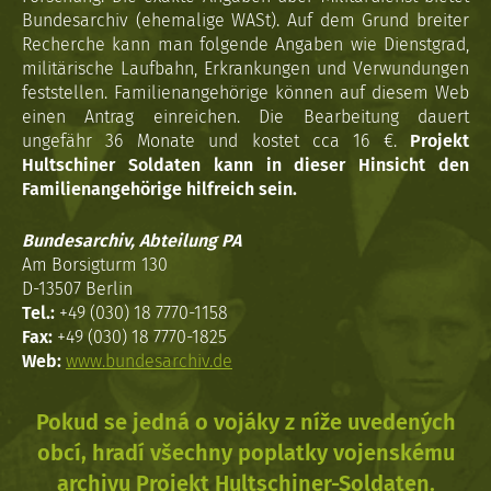
Bundesarchiv (ehemalige WASt). Auf dem Grund breiter
Recherche kann man folgende Angaben wie Dienstgrad,
militärische Laufbahn, Erkrankungen und Verwundungen
feststellen. Familienangehörige können auf diesem Web
einen Antrag einreichen. Die Bearbeitung dauert
ungefähr 36 Monate und kostet cca 16 €.
Projekt
Hultschiner Soldaten kann in dieser Hinsicht den
Familienangehörige hilfreich sein.
Bundesarchiv, Abteilung PA
Am Borsigturm 130
D-13507 Berlin
Tel.:
+49 (030) 18 7770-1158
Fax:
+49 (030) 18 7770-1825
Web:
www.bundesarchiv.de
Pokud se jedná o vojáky z níže uvedených
obcí, hradí všechny poplatky vojenskému
archivu Projekt Hultschiner-Soldaten.