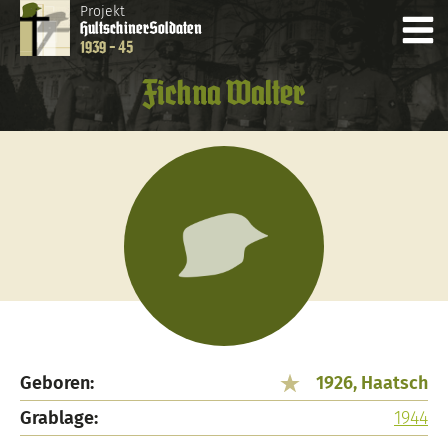
Projekt
Hultschiner
Soldaten
1939 - 45
Fichna Walter
Geboren:
1926, Haatsch
Grablage:
1944