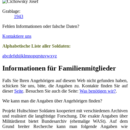
Grablage:
1943
Fehlen Informationen oder falsche Daten?
Kontaktiere uns
Alphabetische Liste aller Soldaten:
a
b
c
d
e
f
g
h
i
j
k
l
m
n
o
p
q
r
s
t
u
v
w
x
y
z
Informationen für Familienmitglieder
Falls Sie Ihren Angehörigen auf diesem Web nicht gefunden haben,
schicken Sie uns, bitte, die Angaben zu. Kontakte finden Sie auf
dieser
Seite
. Besuchen Sie auch die Seite:
Was benötigen wir?
.
Wie kann man die Angaben über Angehörigen finden?
Projekt Hultschiner Soldaten kooperiert mit verschiedenen Archiven
und realisiert die langfristige Forschung. Die exakte Angaben über
Militärdienst bietet Bundesarchiv (ehemalige WASt). Auf dem
Grund breiter Recherche kann man folgende Angaben wie