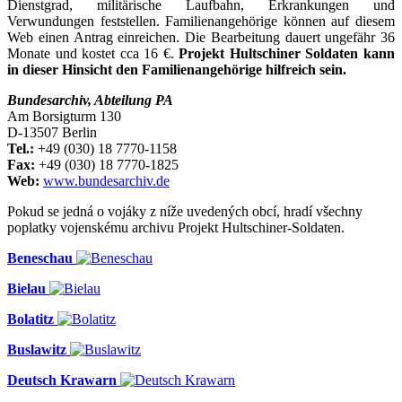
Dienstgrad, militärische Laufbahn, Erkrankungen und
Verwundungen feststellen. Familienangehörige können auf diesem
Web einen Antrag einreichen. Die Bearbeitung dauert ungefähr 36
Monate und kostet cca 16 €.
Projekt Hultschiner Soldaten kann
in dieser Hinsicht den Familienangehörige hilfreich sein.
Bundesarchiv, Abteilung PA
Am Borsigturm 130
D-13507 Berlin
Tel.:
+49 (030) 18 7770-1158
Fax:
+49 (030) 18 7770-1825
Web:
www.bundesarchiv.de
Pokud se jedná o vojáky z níže uvedených obcí, hradí všechny
poplatky vojenskému archivu Projekt Hultschiner-Soldaten.
Beneschau
Bielau
Bolatitz
Buslawitz
Deutsch Krawarn