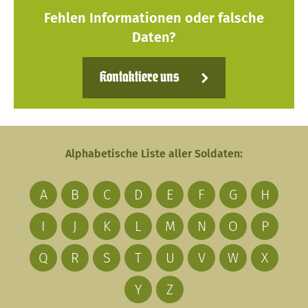
Fehlen Informationen oder falsche
Daten?
Kontaktiere uns
Alphabetische Liste aller Soldaten:
A
B
C
D
E
F
G
H
I
J
K
L
M
N
O
P
Q
R
S
T
U
V
W
X
Y
Z