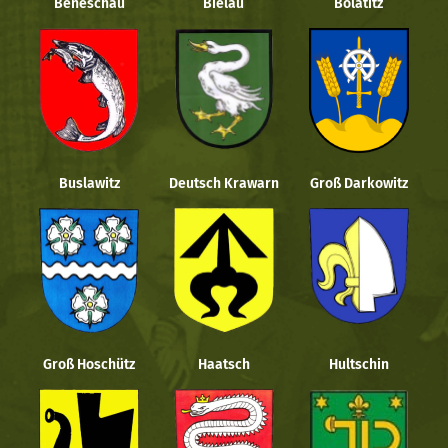
Beneschau
Bielau
Bolatitz
Buslawitz
Deutsch Krawarn
Groß Darkowitz
Groß Hoschütz
Haatsch
Hultschin