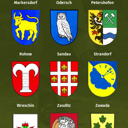
Markersdorf
Odersch
Petershofen
Rohow
Sandau
Strandorf
Wreschin
Zauditz
Zawada