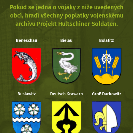
Pokud se jedná o vojáky z níže uvedených
obcí, hradí všechny poplatky vojenskému
archivu Projekt Hultschiner-Soldaten.
Beneschau
Bielau
Bolatitz
Buslawitz
Deutsch Krawarn
Groß Darkowitz