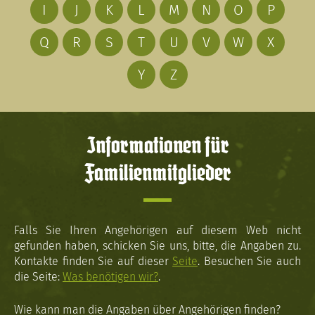
I
J
K
L
M
N
O
P
Q
R
S
T
U
V
W
X
Y
Z
Informationen für
Familienmitglieder
Falls Sie Ihren Angehörigen auf diesem Web nicht
gefunden haben, schicken Sie uns, bitte, die Angaben zu.
Kontakte finden Sie auf dieser
Seite
. Besuchen Sie auch
die Seite:
Was benötigen wir?
.
Wie kann man die Angaben über Angehörigen finden?