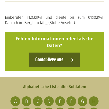
Einberufen 11.03.1941 und diente bis zum 01.10.1941.
Danach im Bergbau tätig (Stolle Anselm).
Fehlen Informationen oder falsche
Daten?
Kontaktiere uns
Alphabetische Liste aller Soldaten:
A
B
C
D
E
F
G
H