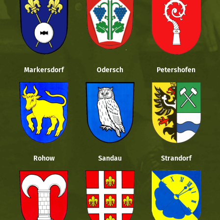
Markersdorf
Odersch
Petershofen
Rohow
Sandau
Strandorf