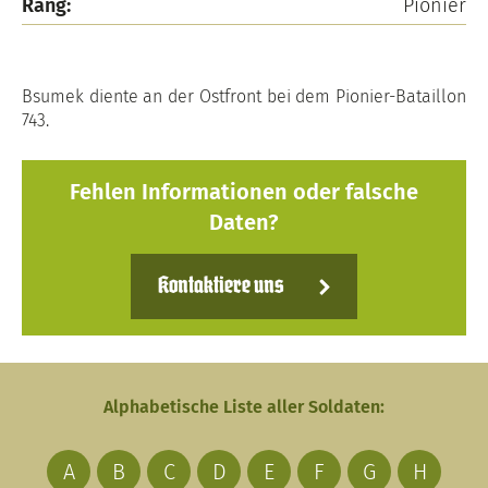
Rang:
Pionier
Bsumek diente an der Ostfront bei dem Pionier-Bataillon
743.
Fehlen Informationen oder falsche
Daten?
Kontaktiere uns
Alphabetische Liste aller Soldaten:
A
B
C
D
E
F
G
H