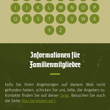
I
J
K
L
M
N
O
P
Q
R
S
T
U
V
W
X
Y
Z
Informationen für
Familienmitglieder
Falls Sie Ihren Angehörigen auf diesem Web nicht
gefunden haben, schicken Sie uns, bitte, die Angaben zu.
Kontakte finden Sie auf dieser
Seite
. Besuchen Sie auch
die Seite:
Was benötigen wir?
.