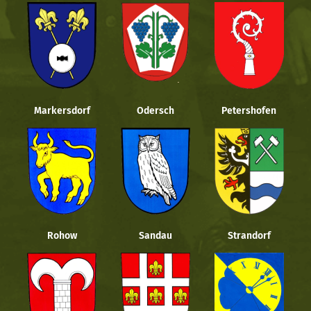
Markersdorf
Odersch
Petershofen
Rohow
Sandau
Strandorf