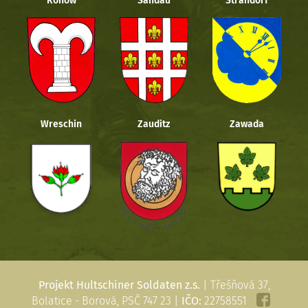
Rohow
Sandau
Strandorf
Wreschin
Zauditz
Zawada
Projekt Hultschiner Soldaten z.s.
| Třešňová 37,
Bolatice - Borová, PSČ 747 23 |
IČO:
22758551