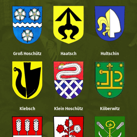
Groß Hoschütz
Haatsch
Hultschin
Klebsch
Klein Hoschütz
Köberwitz