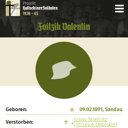
Projekt
Hultschiner
Soldaten
1939 - 45
Foitzik Valentin
Geboren:
09.02.1891, Sandau
Gross-Strehlitz
Verstorben:
,
(Strzelce Opolskie)