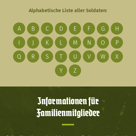
Alphabetische Liste aller Soldaten:
A
B
C
D
E
F
G
H
I
J
K
L
M
N
O
P
Q
R
S
T
U
V
W
X
Y
Z
Informationen für
Familienmitglieder