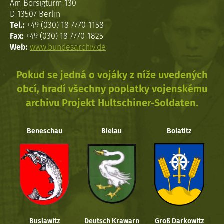
Am Borsigturm 130
D-13507 Berlin
Tel.:
+49 (030) 18 7770-1158
Fax:
+49 (030) 18 7770-1825
Web:
www.bundesarchiv.de
Pokud se jedná o vojáky z níže uvedených
obcí, hradí všechny poplatky vojenskému
archivu Projekt Hultschiner-Soldaten.
Beneschau
Bielau
Bolatitz
Buslawitz
Deutsch Krawarn
Groß Darkowitz