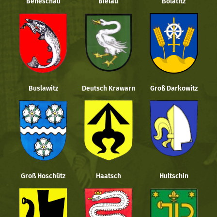
Beneschau
Bielau
Bolatitz
Buslawitz
Deutsch Krawarn
Groß Darkowitz
Groß Hoschütz
Haatsch
Hultschin