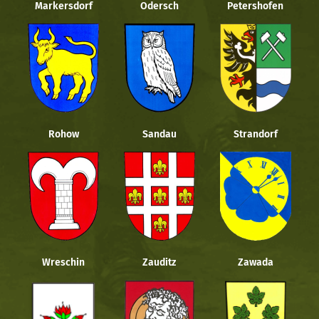
Markersdorf
Odersch
Petershofen
Rohow
Sandau
Strandorf
Wreschin
Zauditz
Zawada