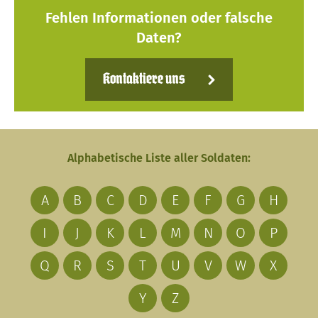
Fehlen Informationen oder falsche
Daten?
Kontaktiere uns
Alphabetische Liste aller Soldaten:
A
B
C
D
E
F
G
H
I
J
K
L
M
N
O
P
Q
R
S
T
U
V
W
X
Y
Z