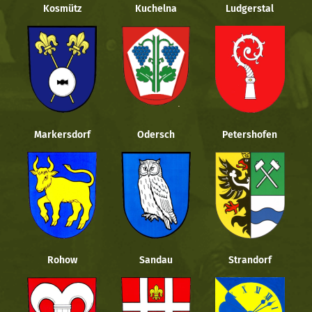
Kosmütz
Kuchelna
Ludgerstal
Markersdorf
Odersch
Petershofen
Rohow
Sandau
Strandorf