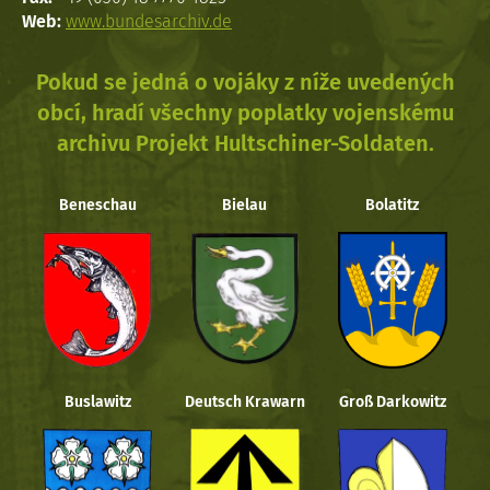
Web:
www.bundesarchiv.de
Pokud se jedná o vojáky z níže uvedených
obcí, hradí všechny poplatky vojenskému
archivu Projekt Hultschiner-Soldaten.
Beneschau
Bielau
Bolatitz
Buslawitz
Deutsch Krawarn
Groß Darkowitz