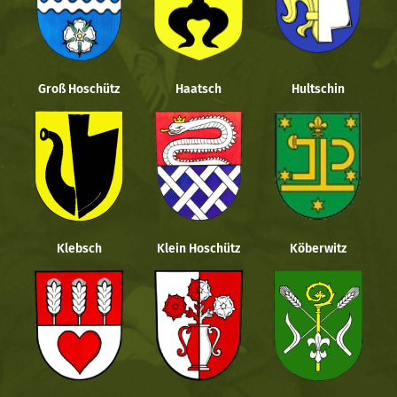
Groß Hoschütz
Haatsch
Hultschin
Klebsch
Klein Hoschütz
Köberwitz