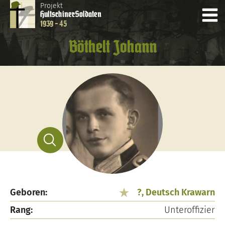
Projekt
Hultschiner
Soldaten
1939 - 45
Böthelt Johann
Geboren:
?, Deutsch Krawarn
Rang:
Unteroffizier