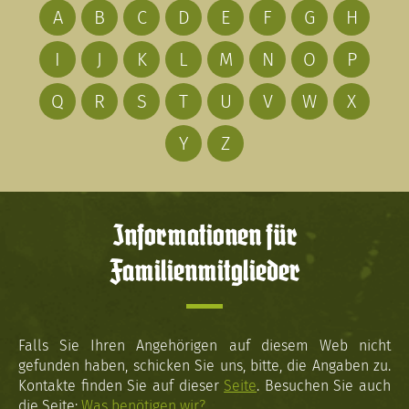
A
B
C
D
E
F
G
H
I
J
K
L
M
N
O
P
Q
R
S
T
U
V
W
X
Y
Z
Informationen für
Familienmitglieder
Falls Sie Ihren Angehörigen auf diesem Web nicht
gefunden haben, schicken Sie uns, bitte, die Angaben zu.
Kontakte finden Sie auf dieser
Seite
. Besuchen Sie auch
die Seite:
Was benötigen wir?
.