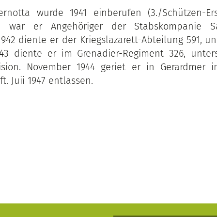
zernotta wurde 1941 einberufen (3./Schützen-Er
h war er Angehöriger der Stabskompanie Sani
1942 diente er der Kriegslazarett-Abteilung 591, unt
43 diente er im Grenadier-Regiment 326, unterst
vision. November 1944 geriet er in Gerardmer i
. Juii 1947 entlassen.