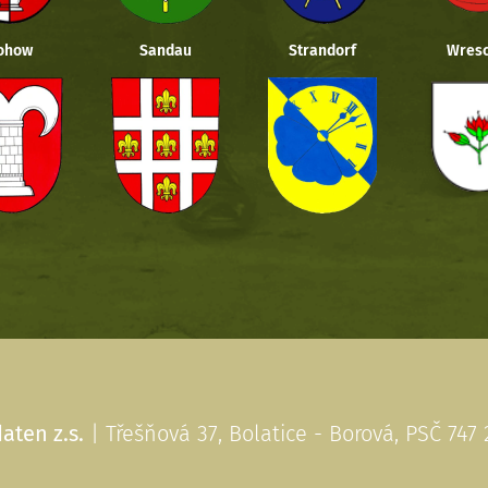
ohow
Sandau
Strandorf
Wresc
aten z.s.
| Třešňová 37, Bolatice - Borová, PSČ 747