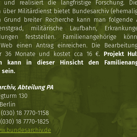
n und realisiert die langfristige Forschung. Di
über Militärdienst bietet Bundesarchiv (ehemali
 Grund breiter Recherche kann man folgende
enstgrad, militärische Laufbahn, Erkrankun
dungen feststellen. Familienangehörige kön
Web einen Antrag einreichen. Die Bearbeitun
r 36 Monate und kostet cca 16 €.
Projekt Hul
en kann in dieser Hinsicht den Familienang
 sein.
rchiv, Abteilung PA
igturm 130
Berlin
(030) 18 7770-1158
(030) 18 7770-1825
w.bundesarchiv.de