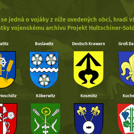
se jedná o vojáky z níže uvedených obcí, hradí 
tky vojenskému archivu Projekt Hultschiner-Sol
atitz
Buslawitz
Deutsch Krawarn
Groß Da
 Hoschütz
Köberwitz
Kosmütz
Kuche