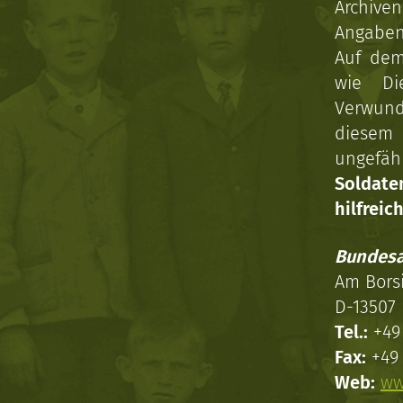
Archive
Angaben 
Auf dem
wie Di
Verwun
diesem 
ungefäh
Soldat
hilfreich
Bundesa
Am Bors
D-13507 
Tel.:
+49 
Fax:
+49 
Web:
ww