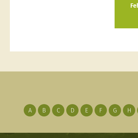
Fe
A
B
C
D
E
F
G
H