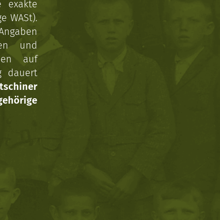
e exakte
ge WASt).
 Angaben
gen und
nen auf
g dauert
tschiner
ehörige