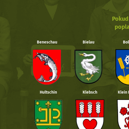
Pokud 
popla
Beneschau
Bielau
Bol
Hultschin
Klebsch
Klein