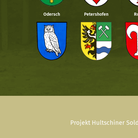
Odersch
Petershofen
R
Projekt Hultschiner Sold