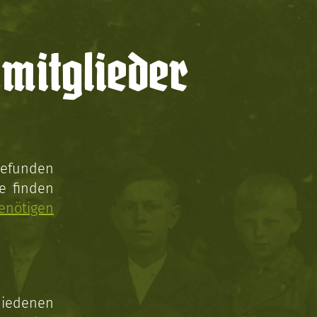
mitglieder
gefunden
e finden
enötigen
hiedenen