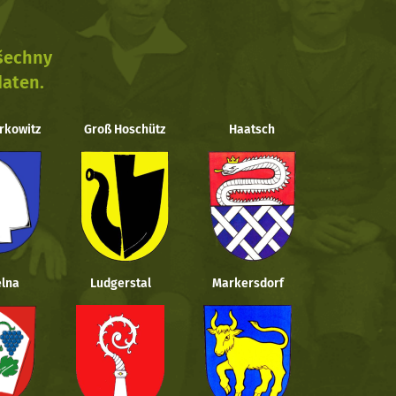
všechny
daten.
rkowitz
Groß Hoschütz
Haatsch
lna
Ludgerstal
Markersdorf