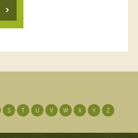
S
T
U
V
W
X
Y
Z