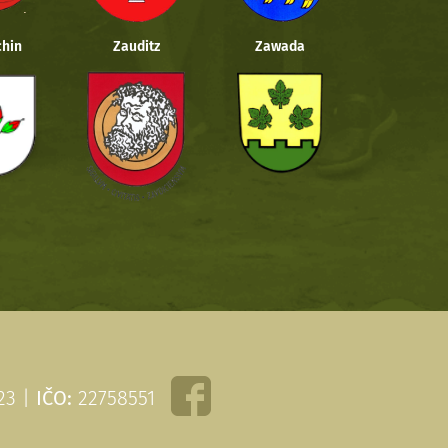
hin
Zauditz
Zawada
 23 |
IČO:
22758551