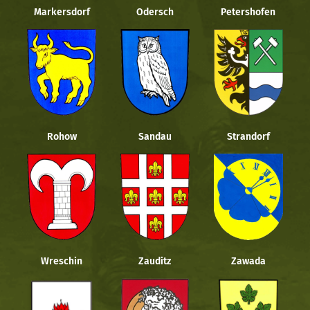
Markersdorf
Odersch
Petershofen
Rohow
Sandau
Strandorf
Wreschin
Zauditz
Zawada