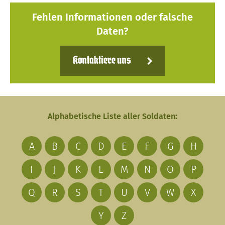
Fehlen Informationen oder falsche
Daten?
Kontaktiere uns
Alphabetische Liste aller Soldaten:
A
B
C
D
E
F
G
H
I
J
K
L
M
N
O
P
Q
R
S
T
U
V
W
X
Y
Z