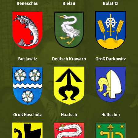
Beneschau
Bielau
Bolatitz
Buslawitz
Deutsch Krawarn
Groß Darkowitz
Groß Hoschütz
Haatsch
Hultschin