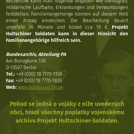
Recherche kann man folgende Angaben wie Dienstgrad,
militärische Laufbahn, Erkrankungen und Verwundungen
feststellen. Familienangehörige können auf diesem Web
einen Antrag einreichen. Die Bearbeitung dauert
ungefähr 36 Monate und kostet cca 16 €.
Projekt
Hultschiner Soldaten kann in dieser Hinsicht den
Familienangehörige hilfreich sein.
Bundesarchiv, Abteilung PA
Am Borsigturm 130
D-13507 Berlin
Tel.:
+49 (030) 18 7770-1158
Fax:
+49 (030) 18 7770-1825
Web:
www.bundesarchiv.de
Pokud se jedná o vojáky z níže uvedených
obcí, hradí všechny poplatky vojenskému
archivu Projekt Hultschiner-Soldaten.