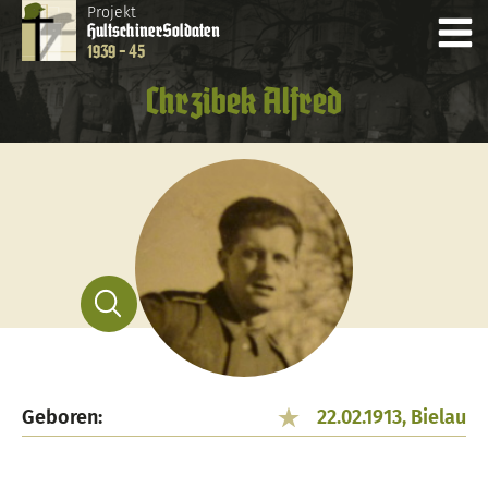
Projekt
Hultschiner
Soldaten
1939 - 45
Chrzibek Alfred
Geboren:
22.02.1913, Bielau