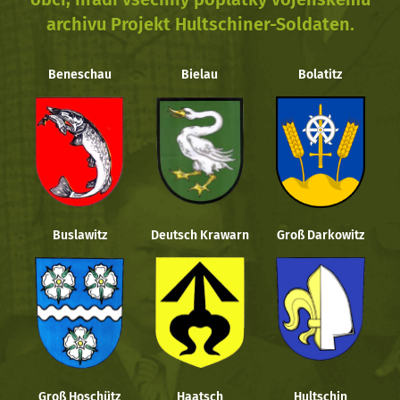
archivu Projekt Hultschiner-Soldaten.
Beneschau
Bielau
Bolatitz
Buslawitz
Deutsch Krawarn
Groß Darkowitz
Groß Hoschütz
Haatsch
Hultschin