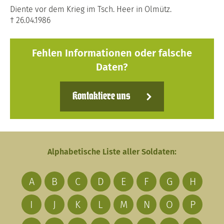
Diente vor dem Krieg im Tsch. Heer in Olmütz.
† 26.04.1986
Fehlen Informationen oder falsche
Daten?
Kontaktiere uns
Alphabetische Liste aller Soldaten:
A
B
C
D
E
F
G
H
I
J
K
L
M
N
O
P