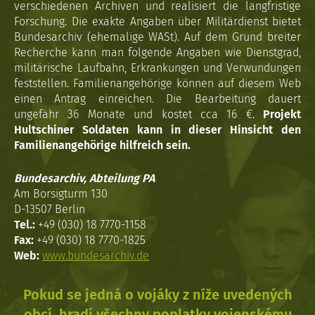
verschiedenen Archiven und realisiert die langfristige
Forschung. Die exakte Angaben über Militärdienst bietet
Bundesarchiv (ehemalige WASt). Auf dem Grund breiter
Recherche kann man folgende Angaben wie Dienstgrad,
militärische Laufbahn, Erkrankungen und Verwundungen
feststellen. Familienangehörige können auf diesem Web
einen Antrag einreichen. Die Bearbeitung dauert
ungefähr 36 Monate und kostet cca 16 €.
Projekt
Hultschiner Soldaten kann in dieser Hinsicht den
Familienangehörige hilfreich sein.
Bundesarchiv, Abteilung PA
Am Borsigturm 130
D-13507 Berlin
Tel.:
+49 (030) 18 7770-1158
Fax:
+49 (030) 18 7770-1825
Web:
www.bundesarchiv.de
Pokud se jedná o vojáky z níže uvedených
obcí, hradí všechny poplatky vojenskému