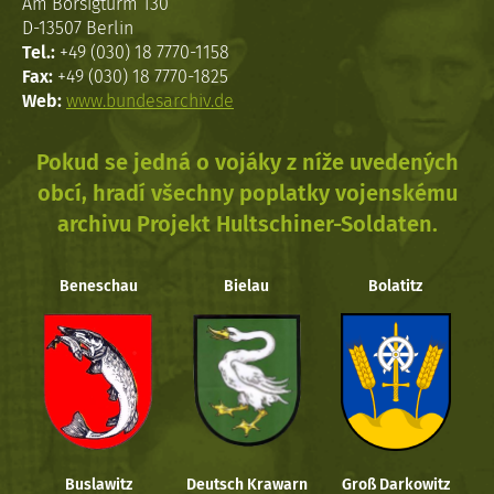
Am Borsigturm 130
D-13507 Berlin
Tel.:
+49 (030) 18 7770-1158
Fax:
+49 (030) 18 7770-1825
Web:
www.bundesarchiv.de
Pokud se jedná o vojáky z níže uvedených
obcí, hradí všechny poplatky vojenskému
archivu Projekt Hultschiner-Soldaten.
Beneschau
Bielau
Bolatitz
Buslawitz
Deutsch Krawarn
Groß Darkowitz