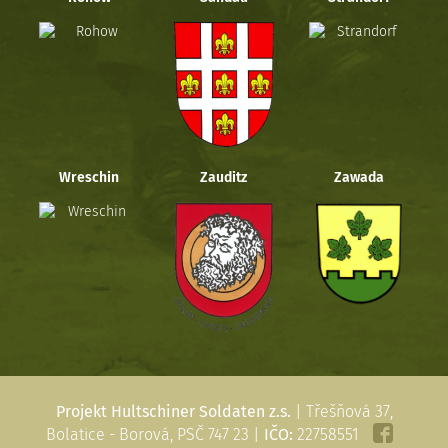
Wreschin
Zauditz
Zawada
Projekt Hultschiner Soldaten z.s.
| Třešňová 37,
Bolatice - Borová, PSČ 747 23 |
IČO:
22758551