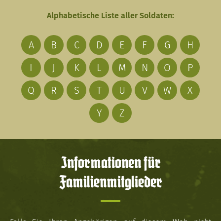
Alphabetische Liste aller Soldaten:
A
B
C
D
E
F
G
H
I
J
K
L
M
N
O
P
Q
R
S
T
U
V
W
X
Y
Z
Informationen für
Familienmitglieder