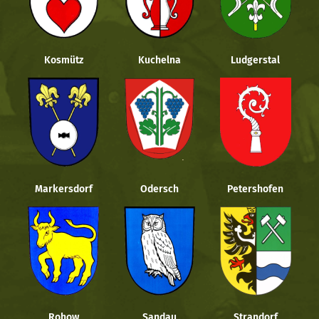
Kosmütz
Kuchelna
Ludgerstal
Markersdorf
Odersch
Petershofen
Rohow
Sandau
Strandorf