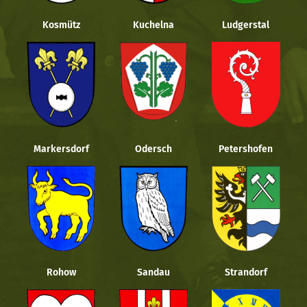
Kosmütz
Kuchelna
Ludgerstal
Markersdorf
Odersch
Petershofen
Rohow
Sandau
Strandorf