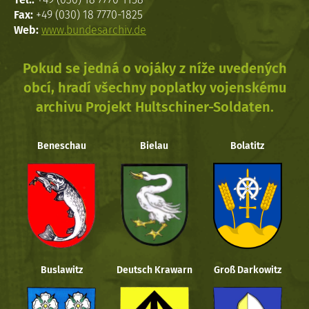
Fax:
+49 (030) 18 7770-1825
Web:
www.bundesarchiv.de
Pokud se jedná o vojáky z níže uvedených
obcí, hradí všechny poplatky vojenskému
archivu Projekt Hultschiner-Soldaten.
Beneschau
Bielau
Bolatitz
Buslawitz
Deutsch Krawarn
Groß Darkowitz