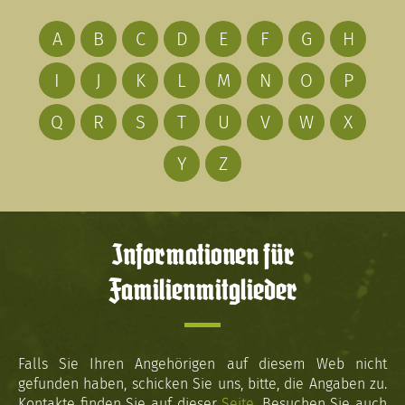
A
B
C
D
E
F
G
H
I
J
K
L
M
N
O
P
Q
R
S
T
U
V
W
X
Y
Z
Informationen für
Familienmitglieder
Falls Sie Ihren Angehörigen auf diesem Web nicht
gefunden haben, schicken Sie uns, bitte, die Angaben zu.
Kontakte finden Sie auf dieser
Seite
. Besuchen Sie auch