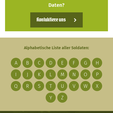
Daten?
Kontaktiere uns
Alphabetische Liste aller Soldaten:
A
B
C
D
E
F
G
H
I
J
K
L
M
N
O
P
Q
R
S
T
U
V
W
X
Y
Z