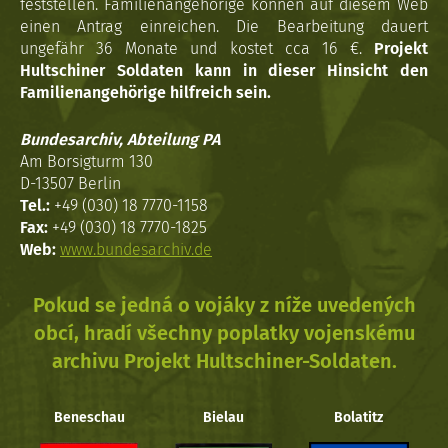
feststellen. Familienangehörige können auf diesem Web
einen Antrag einreichen. Die Bearbeitung dauert
ungefähr 36 Monate und kostet cca 16 €.
Projekt
Hultschiner Soldaten kann in dieser Hinsicht den
Familienangehörige hilfreich sein.
Bundesarchiv, Abteilung PA
Am Borsigturm 130
D-13507 Berlin
Tel.:
+49 (030) 18 7770-1158
Fax:
+49 (030) 18 7770-1825
Web:
www.bundesarchiv.de
Pokud se jedná o vojáky z níže uvedených
obcí, hradí všechny poplatky vojenskému
archivu Projekt Hultschiner-Soldaten.
Beneschau
Bielau
Bolatitz