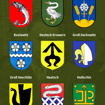
Buslawitz
Deutsch Krawarn
Groß Darkowitz
Groß Hoschütz
Haatsch
Hultschin