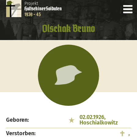
Projekt
Hultschiner
Soldaten
1939 - 45
Olschak Bruno
02.02.1926,
Geboren:
Hoschialkowitz
Verstorben:
,