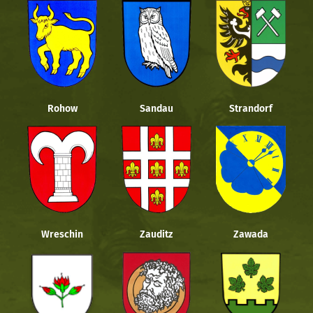
Rohow
Sandau
Strandorf
Wreschin
Zauditz
Zawada