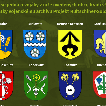
se jedná o vojáky z níže uvedených obcí, hradí 
tky vojenskému archivu Projekt Hultschiner-Sol
atitz
Buslawitz
Deutsch Krawarn
Groß Da
 Hoschütz
Köberwitz
Kosmütz
Kuche