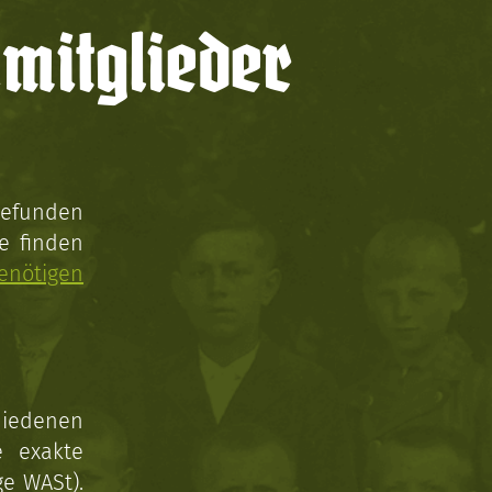
mitglieder
gefunden
e finden
enötigen
hiedenen
e exakte
ge WASt).