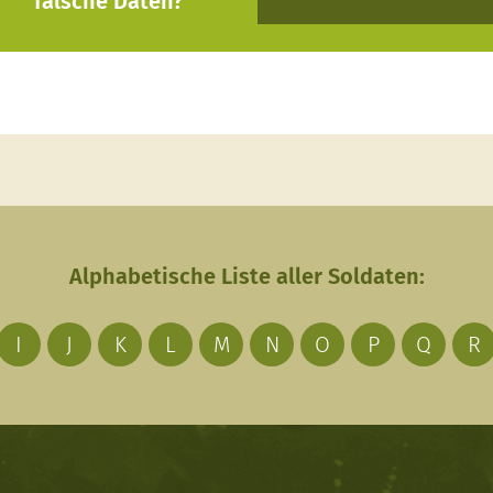
falsche Daten?
Alphabetische Liste aller Soldaten:
I
J
K
L
M
N
O
P
Q
R