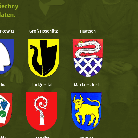
všechny
daten.
rkowitz
Groß Hoschütz
Haatsch
lna
Ludgerstal
Markersdorf