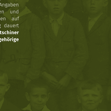
 Angaben
gen und
nen auf
g dauert
tschiner
ehörige