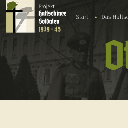
Projekt
Hultschiner
Start
Das Hults
Soldaten
1939 - 45
O