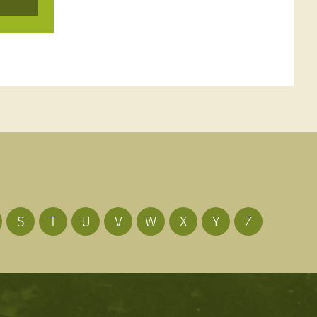
S
T
U
V
W
X
Y
Z