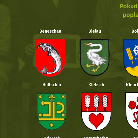
Pokud 
popla
Beneschau
Bielau
Bol
Hultschin
Klebsch
Klein