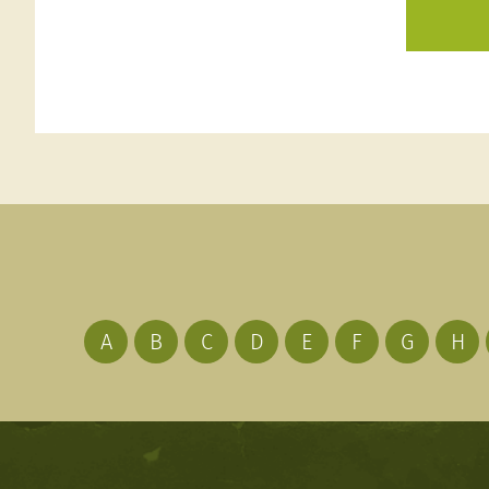
A
B
C
D
E
F
G
H