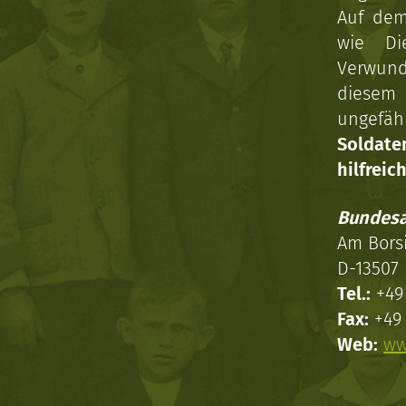
Auf dem
wie Di
Verwun
diesem 
ungefäh
Soldat
hilfreich
Bundesa
Am Bors
D-13507 
Tel.:
+49 
Fax:
+49 
Web:
ww