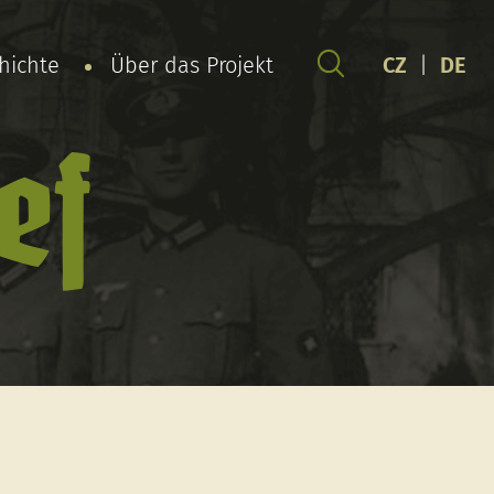
chichte
Über das Projekt
CZ
|
DE
ef