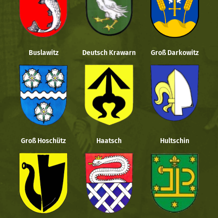
Buslawitz
Deutsch Krawarn
Groß Darkowitz
Groß Hoschütz
Haatsch
Hultschin