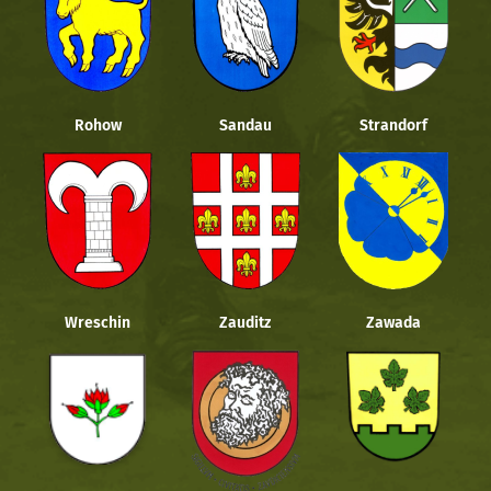
Rohow
Sandau
Strandorf
Wreschin
Zauditz
Zawada