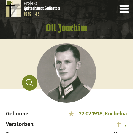
Projekt
Hultschiner
Soldaten
1939 - 45
Ott Joachim
Geboren:
22.02.1918, Kuchelna
Verstorben:
,