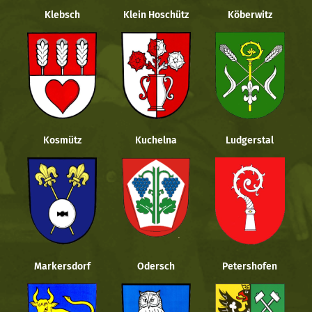
Klebsch
Klein Hoschütz
Köberwitz
Kosmütz
Kuchelna
Ludgerstal
Markersdorf
Odersch
Petershofen