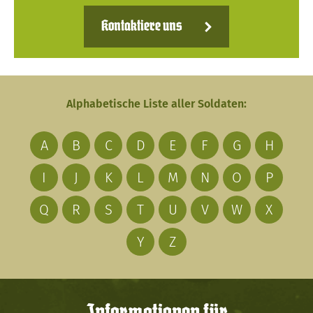
Kontaktiere uns
Alphabetische Liste aller Soldaten:
A
B
C
D
E
F
G
H
I
J
K
L
M
N
O
P
Q
R
S
T
U
V
W
X
Y
Z