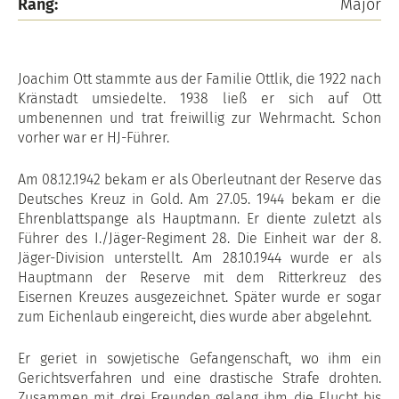
Rang:
Major
Joachim Ott stammte aus der Familie Ottlik, die 1922 nach
Kränstadt umsiedelte. 1938 ließ er sich auf Ott
umbenennen und trat freiwillig zur Wehrmacht. Schon
vorher war er HJ-Führer.
Am 08.12.1942 bekam er als Oberleutnant der Reserve das
Deutsches Kreuz in Gold. Am 27.05. 1944 bekam er die
Ehrenblattspange als Hauptmann. Er diente zuletzt als
Führer des I./Jäger-Regiment 28. Die Einheit war der 8.
Jäger-Division unterstellt. Am 28.10.1944 wurde er als
Hauptmann der Reserve mit dem Ritterkreuz des
Eisernen Kreuzes ausgezeichnet. Später wurde er sogar
zum Eichenlaub eingereicht, dies wurde aber abgelehnt.
Er geriet in sowjetische Gefangenschaft, wo ihm ein
Gerichtsverfahren und eine drastische Strafe drohten.
Zusammen mit drei Freunden gelang ihm die Flucht bis