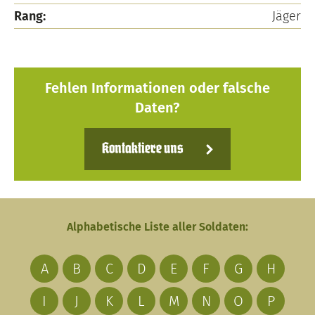
Rang:
Jäger
Fehlen Informationen oder falsche
Daten?
Kontaktiere uns
Alphabetische Liste aller Soldaten:
A
B
C
D
E
F
G
H
I
J
K
L
M
N
O
P