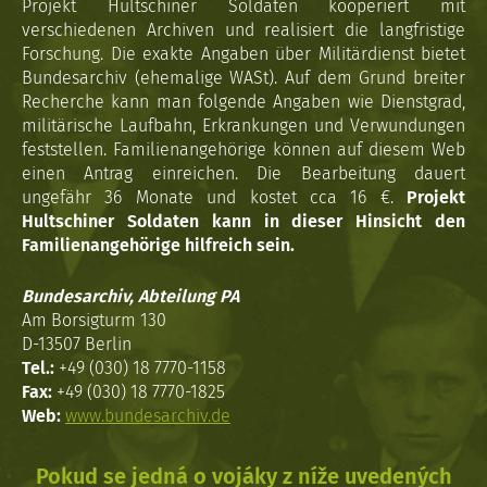
Projekt Hultschiner Soldaten kooperiert mit
verschiedenen Archiven und realisiert die langfristige
Forschung. Die exakte Angaben über Militärdienst bietet
Bundesarchiv (ehemalige WASt). Auf dem Grund breiter
Recherche kann man folgende Angaben wie Dienstgrad,
militärische Laufbahn, Erkrankungen und Verwundungen
feststellen. Familienangehörige können auf diesem Web
einen Antrag einreichen. Die Bearbeitung dauert
ungefähr 36 Monate und kostet cca 16 €.
Projekt
Hultschiner Soldaten kann in dieser Hinsicht den
Familienangehörige hilfreich sein.
Bundesarchiv, Abteilung PA
Am Borsigturm 130
D-13507 Berlin
Tel.:
+49 (030) 18 7770-1158
Fax:
+49 (030) 18 7770-1825
Web:
www.bundesarchiv.de
Pokud se jedná o vojáky z níže uvedených