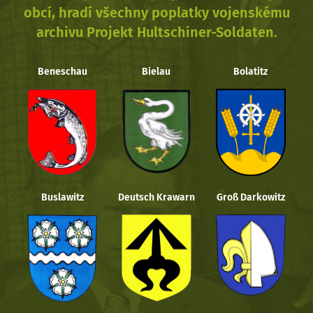
obcí, hradí všechny poplatky vojenskému
archivu Projekt Hultschiner-Soldaten.
Beneschau
Bielau
Bolatitz
Buslawitz
Deutsch Krawarn
Groß Darkowitz