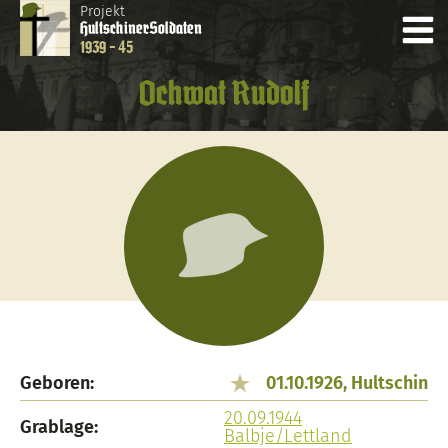
Projekt
Hultschiner
Soldaten
1939 - 45
Ochwat Rudolf
Geboren:
01.10.1926, Hultschin
20.09.1944
Grablage:
Balbje/Lettland