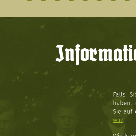
Informati
Falls S
haben, 
Sie auf
wir?
.