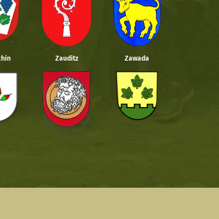
hin
Zauditz
Zawada