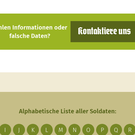
hlen Informationen oder
Kontaktiere uns
falsche Daten?
Alphabetische Liste aller Soldaten:
I
J
K
L
M
N
O
P
Q
R