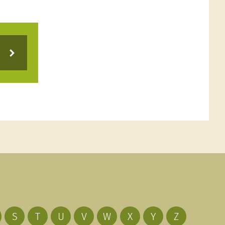
S
T
U
V
W
X
Y
Z