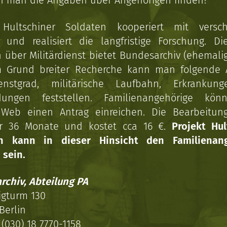
n man die Angaben über Angehörigen finden?
 Hultschiner Soldaten kooperiert mit versc
n und realisiert die langfristige Forschung. Di
über Militärdienst bietet Bundesarchiv (ehemali
 Grund breiter Recherche kann man folgende
enstgrad, militärische Laufbahn, Erkrankun
dungen feststellen. Familienangehörige kön
Web einen Antrag einreichen. Die Bearbeitun
r 36 Monate und kostet cca 16 €.
Projekt Hul
en kann in dieser Hinsicht den Familienang
 sein.
rchiv, Abteilung PA
igturm 130
Berlin
(030) 18 7770-1158