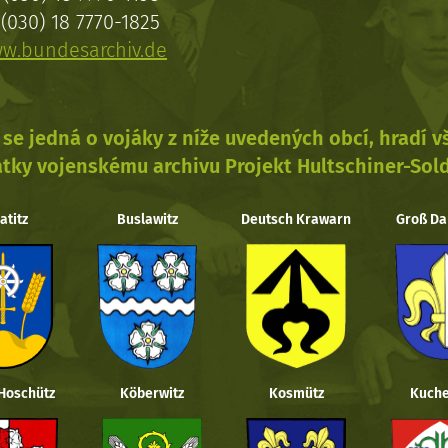
(030) 18 7770-1825
w.bundesarchiv.de
se jedná o vojáky z níže uvedených obcí, hradí 
tky vojenskému archivu Projekt Hultschiner-Sol
atitz
Buslawitz
Deutsch Krawarn
Groß Da
 Hoschütz
Köberwitz
Kosmütz
Kuche