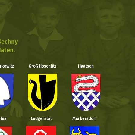
všechny
daten.
rkowitz
Groß Hoschütz
Haatsch
lna
Ludgerstal
Markersdorf