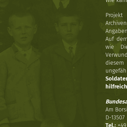
Wie kan
Projekt
Archive
Angaben 
Auf dem
wie Di
Verwun
diesem 
ungefäh
Soldat
hilfreich
Bundesa
Am Bors
D-13507 
Tel.:
+49 