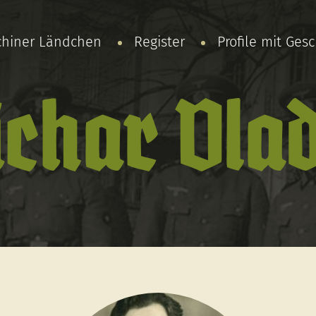
chiner Ländchen
Register
Profile mit Ges
char Vla