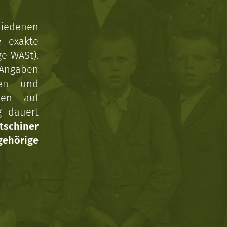
hiedenen
e exakte
ge WASt).
 Angaben
gen und
nen auf
g dauert
tschiner
ehörige