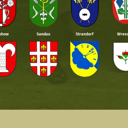
ohow
Sandau
Strandorf
Wresc