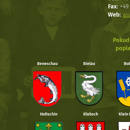
Fax:
+49 
Web:
ww
Pokud 
popla
Beneschau
Bielau
Bol
Hultschin
Klebsch
Klein