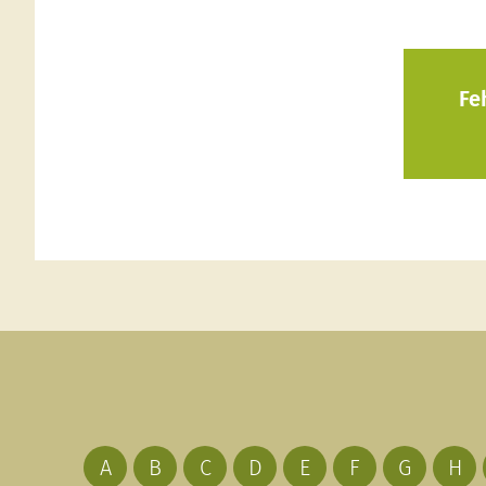
Fe
A
B
C
D
E
F
G
H