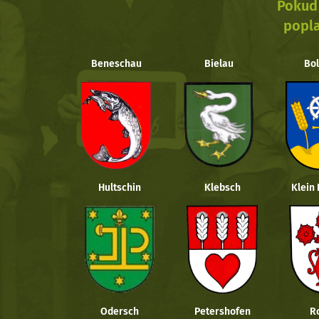
Pokud 
popla
Beneschau
Bielau
Bol
Hultschin
Klebsch
Klein
Odersch
Petershofen
R