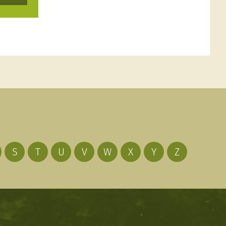
S
T
U
V
W
X
Y
Z