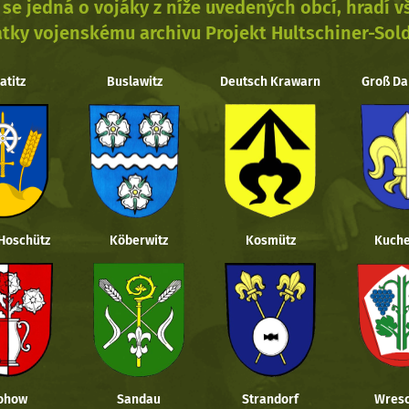
se jedná o vojáky z níže uvedených obcí, hradí 
tky vojenskému archivu Projekt Hultschiner-Sol
atitz
Buslawitz
Deutsch Krawarn
Groß Da
 Hoschütz
Köberwitz
Kosmütz
Kuche
ohow
Sandau
Strandorf
Wresc