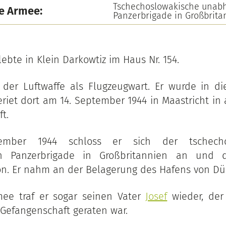
Tschechoslowakische unab
e Armee:
Panzerbrigade in Großbrita
lebte in Klein Darkowtiz im Haus Nr. 154.
 der Luftwaffe als Flugzeugwart. Er wurde in d
eriet dort am 14. September 1944 in Maastricht in
t.
mber 1944 schloss er sich der tschechos
n Panzerbrigade in Großbritannien an und di
on. Er nahm an der Belagerung des Hafens von Dün
mee traf er sogar seinen Vater
Josef
wieder, der
 Gefangenschaft geraten war.