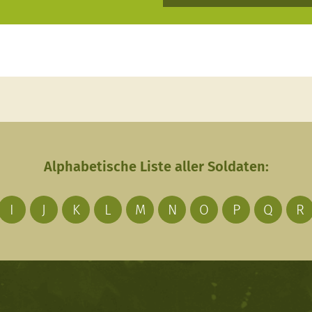
Alphabetische Liste aller Soldaten:
I
J
K
L
M
N
O
P
Q
R