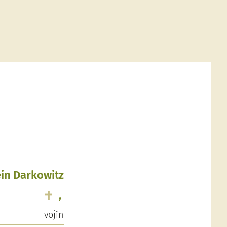
lein Darkowitz
,
vojín