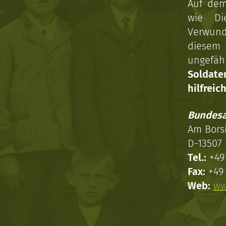
Auf dem
wie Di
Verwun
diesem 
ungefäh
Soldat
hilfreich
Bundesa
Am Bors
D-13507 
Tel.:
+49 
Fax:
+49 
Web:
ww