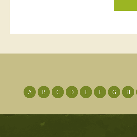
A
B
C
D
E
F
G
H