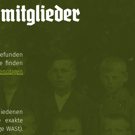
mitglieder
gefunden
e finden
enötigen
hiedenen
e exakte
ge WASt).