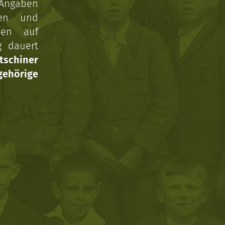
 Angaben
gen und
nen auf
g dauert
tschiner
ehörige