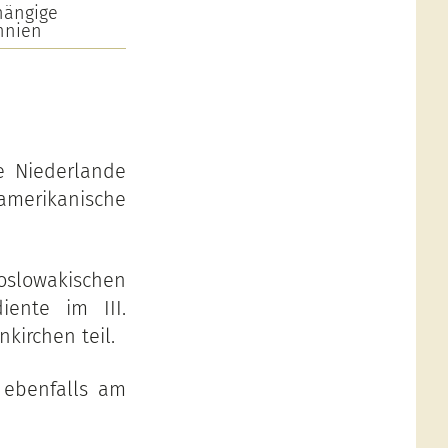
hängige
nnien
ie Niederlande
 amerikanische
lowakischen
ente im III.
kirchen teil.
 ebenfalls am