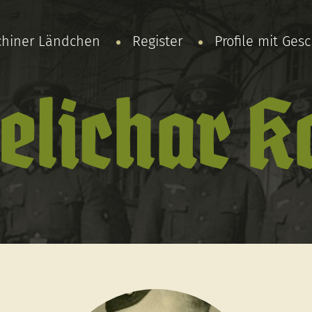
chiner Ländchen
Register
Profile mit Ges
lichar K