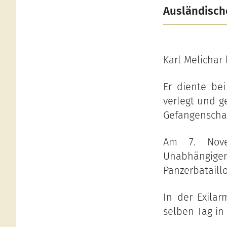
Ausländisch
Karl Melichar 
Er diente bei
verlegt und g
Gefangenschaf
Am 7. Nove
Unabhängige
Panzerbataill
In der Exilar
selben Tag in