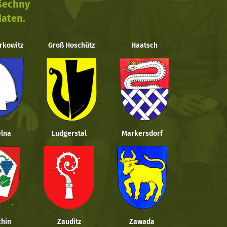
všechny
daten.
rkowitz
Groß Hoschütz
Haatsch
lna
Ludgerstal
Markersdorf
hin
Zauditz
Zawada