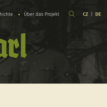
chichte
Über das Projekt
CZ
|
DE
arl