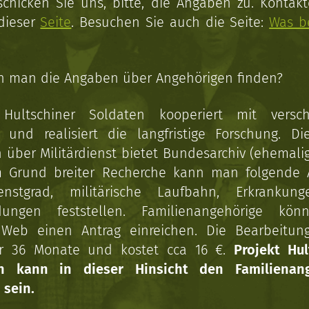
schicken Sie uns, bitte, die Angaben zu. Kontakt
 dieser
Seite
. Besuchen Sie auch die Seite:
Was b
n man die Angaben über Angehörigen finden?
 Hultschiner Soldaten kooperiert mit versc
n und realisiert die langfristige Forschung. Di
über Militärdienst bietet Bundesarchiv (ehemali
 Grund breiter Recherche kann man folgende
enstgrad, militärische Laufbahn, Erkrankun
dungen feststellen. Familienangehörige kön
Web einen Antrag einreichen. Die Bearbeitun
r 36 Monate und kostet cca 16 €.
Projekt Hul
en kann in dieser Hinsicht den Familienang
 sein.