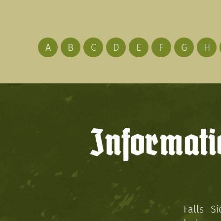
A
B
C
D
E
F
G
H
Informati
Falls S