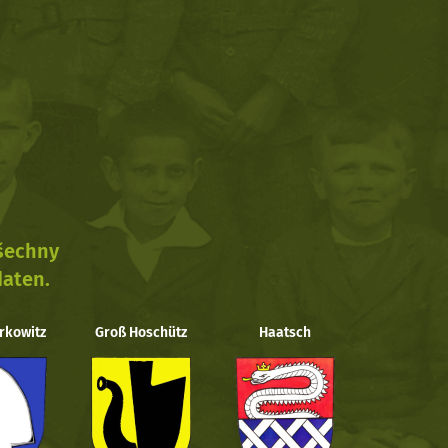
všechny
daten.
rkowitz
Groß Hoschütz
Haatsch