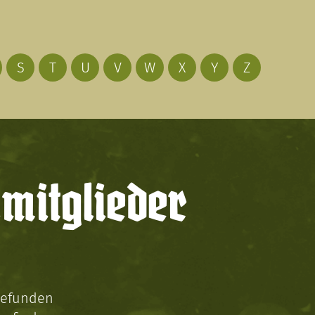
S
T
U
V
W
X
Y
Z
mitglieder
gefunden