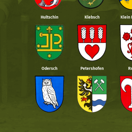
Hultschin
Klebsch
Klein
Odersch
Petershofen
R