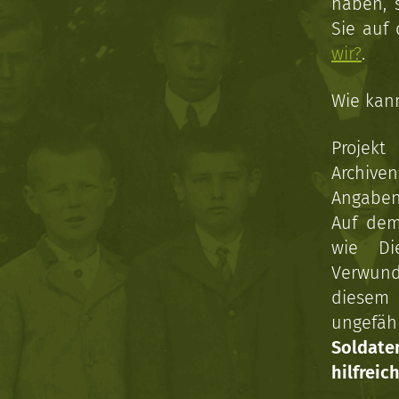
haben, 
Sie auf
wir?
.
Wie kan
Projekt
Archive
Angaben 
Auf dem
wie Di
Verwun
diesem 
ungefäh
Soldat
hilfreich