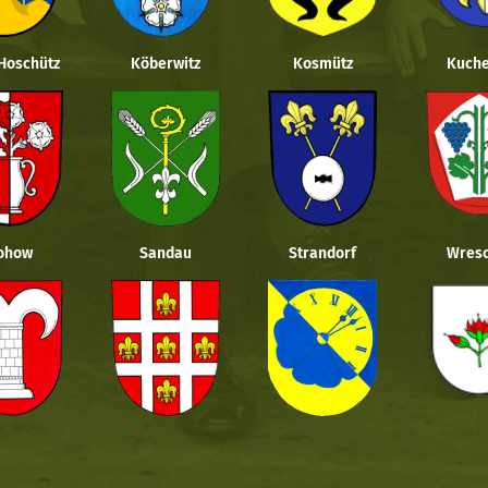
 Hoschütz
Köberwitz
Kosmütz
Kuche
ohow
Sandau
Strandorf
Wresc