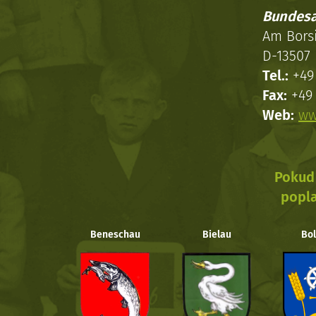
Bundesa
Am Bors
D-13507 
Tel.:
+49 
Fax:
+49 
Web:
ww
Pokud 
popla
Beneschau
Bielau
Bol