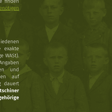
e finden
enötigen
hiedenen
e exakte
ge WASt).
 Angaben
gen und
nen auf
g dauert
tschiner
ehörige