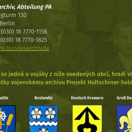
rchiv, Abteilung PA
igturm 130
Berlin
(030) 18 7770-1158
(030) 18 7770-1825
w.bundesarchiv.de
se jedná o vojáky z níže uvedených obcí, hradí 
tky vojenskému archivu Projekt Hultschiner-Sol
atitz
Buslawitz
Deutsch Krawarn
Groß Da