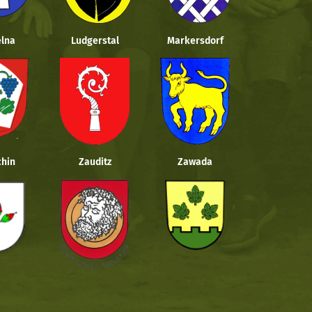
lna
Ludgerstal
Markersdorf
hin
Zauditz
Zawada