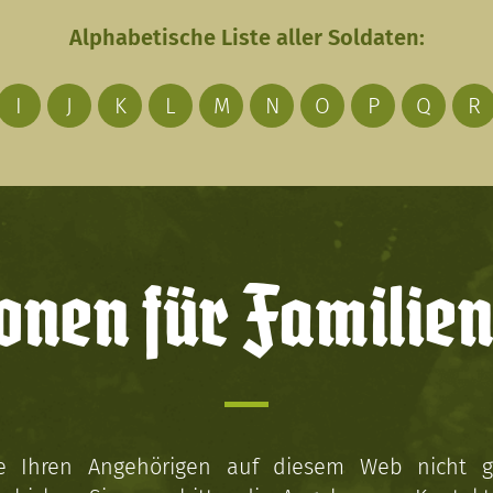
Alphabetische Liste aller Soldaten:
I
J
K
L
M
N
O
P
Q
R
onen für Familien
ie Ihren Angehörigen auf diesem Web nicht 