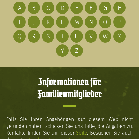
A
B
C
D
E
F
G
H
I
J
K
L
M
N
O
P
Q
R
S
T
U
V
W
X
Y
Z
Informationen für
Familienmitglieder
Falls Sie Ihren Angehörigen auf diesem Web nicht
gefunden haben, schicken Sie uns, bitte, die Angaben zu.
Kontakte finden Sie auf dieser
Seite
. Besuchen Sie auch