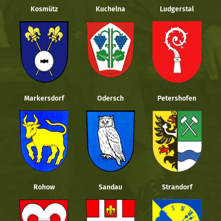
Kosmütz
Kuchelna
Ludgerstal
Markersdorf
Odersch
Petershofen
Rohow
Sandau
Strandorf