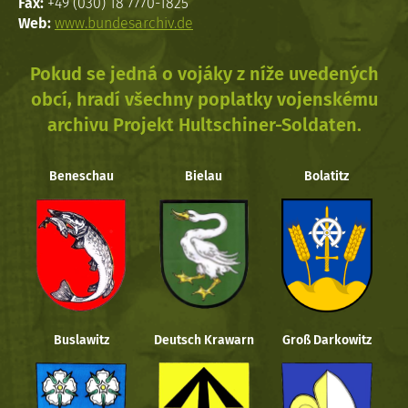
Fax:
+49 (030) 18 7770-1825
Web:
www.bundesarchiv.de
Pokud se jedná o vojáky z níže uvedených
obcí, hradí všechny poplatky vojenskému
archivu Projekt Hultschiner-Soldaten.
Beneschau
Bielau
Bolatitz
Buslawitz
Deutsch Krawarn
Groß Darkowitz