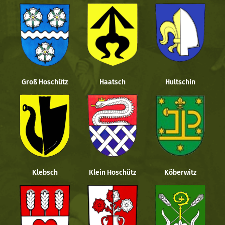
Groß Hoschütz
Haatsch
Hultschin
Klebsch
Klein Hoschütz
Köberwitz