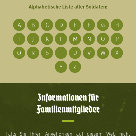
Alphabetische Liste aller Soldaten:
A
B
C
D
E
F
G
H
I
J
K
L
M
N
O
P
Q
R
S
T
U
V
W
X
Y
Z
Informationen für
Familienmitglieder
Falls Sie Ihren Angehörigen auf diesem Web nicht