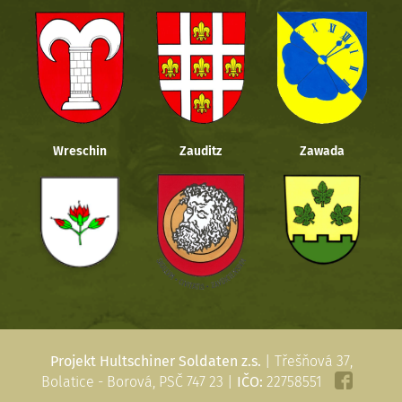
Wreschin
Zauditz
Zawada
Projekt Hultschiner Soldaten z.s.
| Třešňová 37,
Bolatice - Borová, PSČ 747 23 |
IČO:
22758551