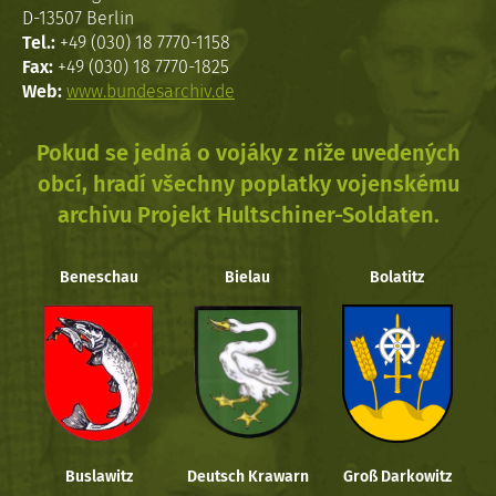
D-13507 Berlin
Tel.:
+49 (030) 18 7770-1158
Fax:
+49 (030) 18 7770-1825
Web:
www.bundesarchiv.de
Pokud se jedná o vojáky z níže uvedených
obcí, hradí všechny poplatky vojenskému
archivu Projekt Hultschiner-Soldaten.
Beneschau
Bielau
Bolatitz
Buslawitz
Deutsch Krawarn
Groß Darkowitz