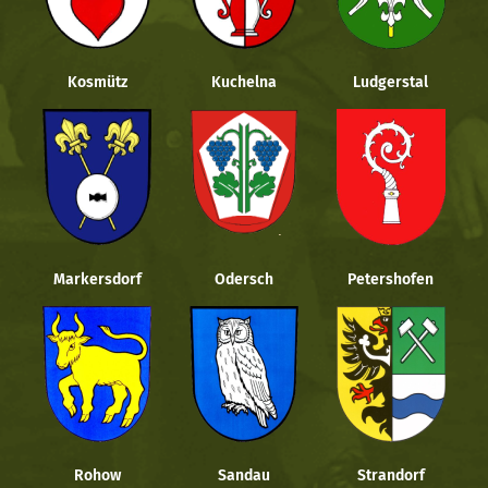
Kosmütz
Kuchelna
Ludgerstal
Markersdorf
Odersch
Petershofen
Rohow
Sandau
Strandorf