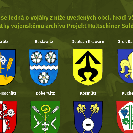
se jedná o vojáky z níže uvedených obcí, hradí 
tky vojenskému archivu Projekt Hultschiner-Sol
atitz
Buslawitz
Deutsch Krawarn
Groß Da
 Hoschütz
Köberwitz
Kosmütz
Kuche