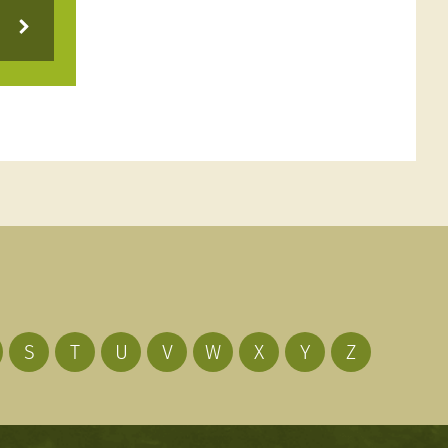
S
T
U
V
W
X
Y
Z