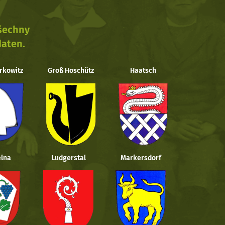
všechny
daten.
rkowitz
Groß Hoschütz
Haatsch
lna
Ludgerstal
Markersdorf