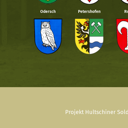
Odersch
Petershofen
R
Projekt Hultschiner Sold