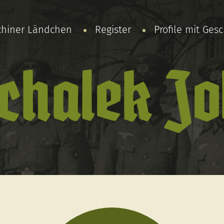
chiner Ländchen
Register
Profile mit Ges
halek J