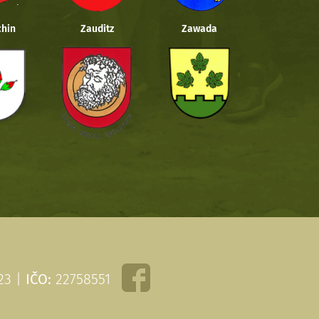
hin
Zauditz
Zawada
 23 |
IČO:
22758551