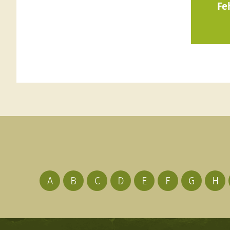
Fe
A
B
C
D
E
F
G
H