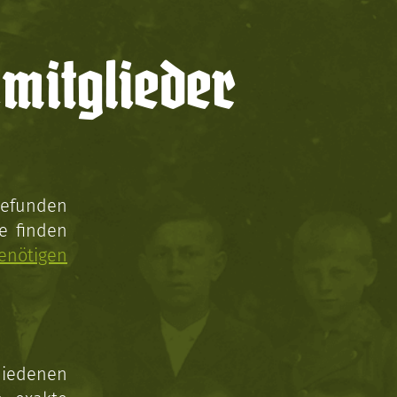
mitglieder
gefunden
e finden
enötigen
hiedenen