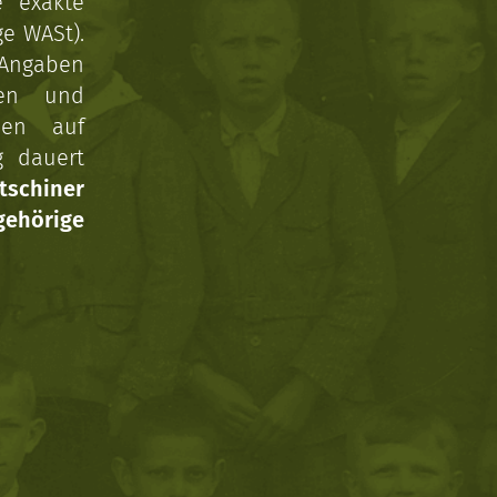
e exakte
ge WASt).
 Angaben
gen und
nen auf
g dauert
tschiner
ehörige