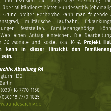
n und realisiert die langfristige Forschung. Di
über Militärdienst bietet Bundesarchiv (ehemali
 Grund breiter Recherche kann man folgende
enstgrad, militärische Laufbahn, Erkrankun
dungen feststellen. Familienangehörige kön
Web einen Antrag einreichen. Die Bearbeitun
r 36 Monate und kostet cca 16 €.
Projekt Hul
en kann in dieser Hinsicht den Familienang
 sein.
rchiv, Abteilung PA
igturm 130
Berlin
(030) 18 7770-1158
(030) 18 7770-1825
w.bundesarchiv.de