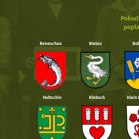
Pokud 
popla
Beneschau
Bielau
Bol
Hultschin
Klebsch
Klein