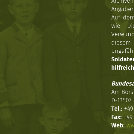
Archive
Angaben 
Auf dem
wie Di
Verwun
diesem 
ungefäh
Soldat
hilfreich
Bundesa
Am Bors
D-13507 
Tel.:
+49 
Fax:
+49 
Web:
ww