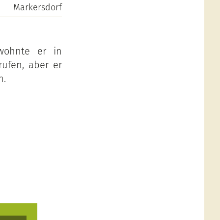
Markersdorf
wohnte er in
rufen, aber er
n.