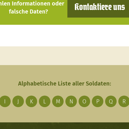
hlen Informationen oder
Kontaktiere uns
falsche Daten?
Alphabetische Liste aller Soldaten:
I
J
K
L
M
N
O
P
Q
R