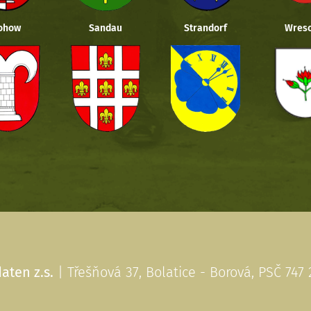
ohow
Sandau
Strandorf
Wresc
aten z.s.
| Třešňová 37, Bolatice - Borová, PSČ 747