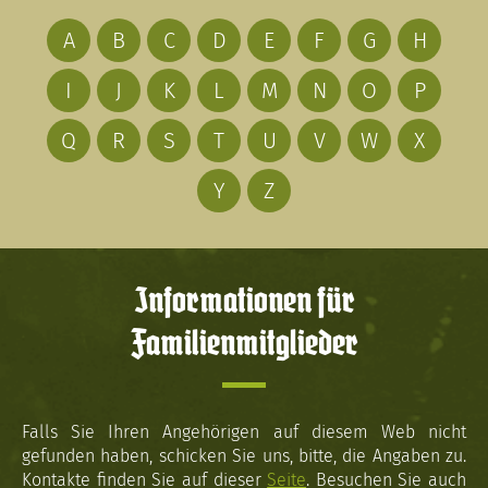
A
B
C
D
E
F
G
H
I
J
K
L
M
N
O
P
Q
R
S
T
U
V
W
X
Y
Z
Informationen für
Familienmitglieder
Falls Sie Ihren Angehörigen auf diesem Web nicht
gefunden haben, schicken Sie uns, bitte, die Angaben zu.
Kontakte finden Sie auf dieser
Seite
. Besuchen Sie auch