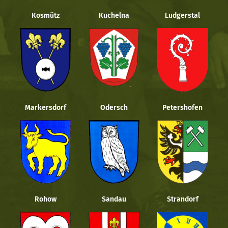
Kosmütz
Kuchelna
Ludgerstal
Markersdorf
Odersch
Petershofen
Rohow
Sandau
Strandorf