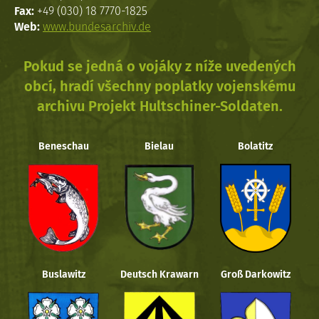
Fax:
+49 (030) 18 7770-1825
Web:
www.bundesarchiv.de
Pokud se jedná o vojáky z níže uvedených
obcí, hradí všechny poplatky vojenskému
archivu Projekt Hultschiner-Soldaten.
Beneschau
Bielau
Bolatitz
Buslawitz
Deutsch Krawarn
Groß Darkowitz