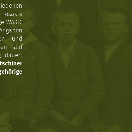
hiedenen
e exakte
ge WASt).
 Angaben
gen und
nen auf
g dauert
tschiner
ehörige