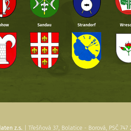
ohow
Sandau
Strandorf
Wresc
aten z.s.
| Třešňová 37, Bolatice - Borová, PSČ 747