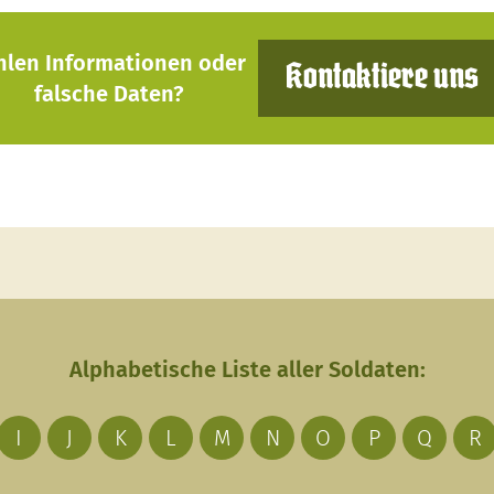
hlen Informationen oder
Kontaktiere uns
falsche Daten?
Alphabetische Liste aller Soldaten:
I
J
K
L
M
N
O
P
Q
R