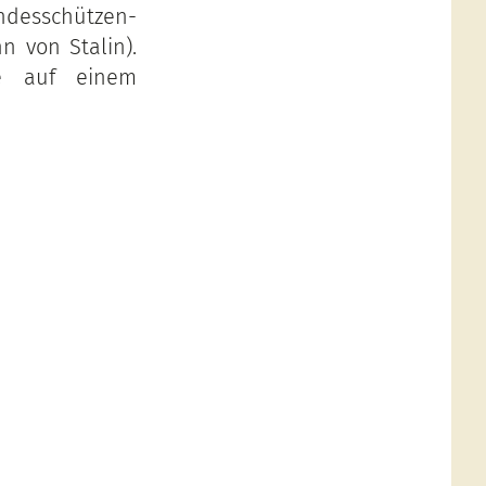
andesschützen-
n von Stalin).
te auf einem