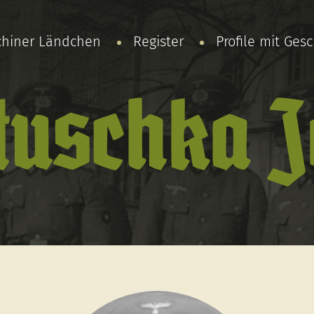
chiner Ländchen
Register
Profile mit Ges
uschka J