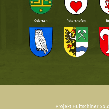
Odersch
Petershofen
R
Projekt Hultschiner Sold