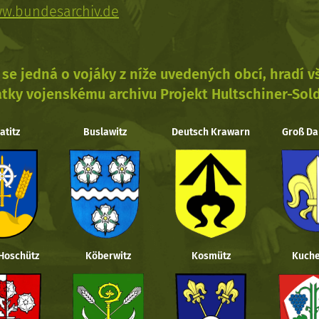
w.bundesarchiv.de
se jedná o vojáky z níže uvedených obcí, hradí 
tky vojenskému archivu Projekt Hultschiner-Sol
atitz
Buslawitz
Deutsch Krawarn
Groß Da
 Hoschütz
Köberwitz
Kosmütz
Kuche