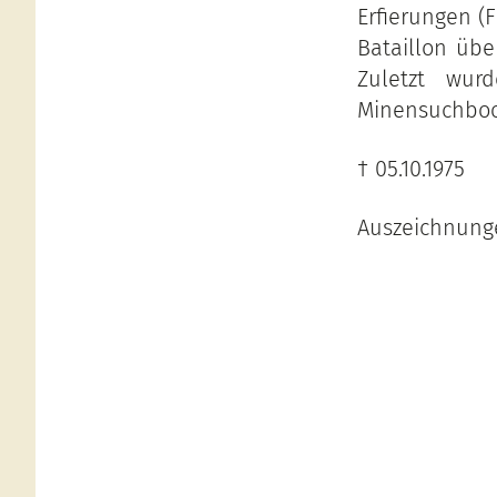
Erfierungen (
Bataillon übe
Zuletzt wur
Minensuchboot
† 05.10.1975
Auszeichnunge