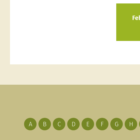
Fe
A
B
C
D
E
F
G
H