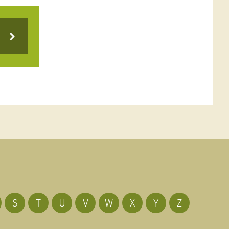
S
T
U
V
W
X
Y
Z