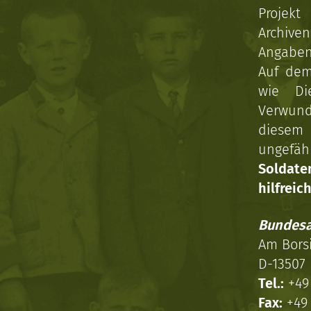
Projekt
Archive
Angaben 
Auf dem
wie Di
Verwun
diesem 
ungefäh
Soldat
hilfreich
Bundesa
Am Bors
D-13507 
Tel.:
+49 
Fax:
+49 