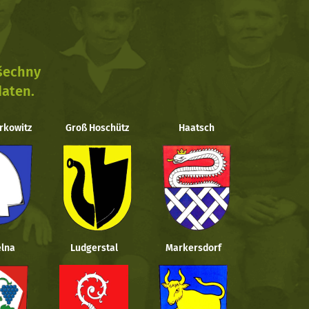
všechny
daten.
rkowitz
Groß Hoschütz
Haatsch
lna
Ludgerstal
Markersdorf