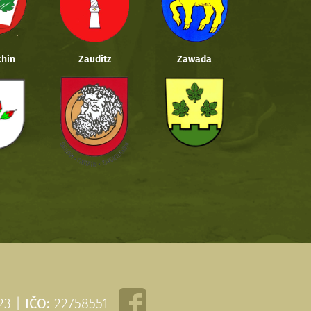
hin
Zauditz
Zawada
 23 |
IČO:
22758551