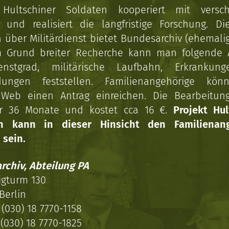
 Hultschiner Soldaten kooperiert mit versc
n und realisiert die langfristige Forschung. Di
über Militärdienst bietet Bundesarchiv (ehemali
 Grund breiter Recherche kann man folgende
enstgrad, militärische Laufbahn, Erkrankun
dungen feststellen. Familienangehörige kön
Web einen Antrag einreichen. Die Bearbeitun
r 36 Monate und kostet cca 16 €.
Projekt Hul
en kann in dieser Hinsicht den Familienang
 sein.
rchiv, Abteilung PA
igturm 130
Berlin
(030) 18 7770-1158
(030) 18 7770-1825