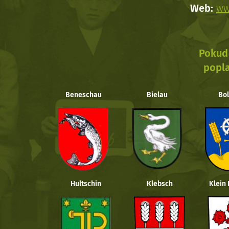
Web:
ww
Pokud 
popla
Beneschau
Bielau
Bol
Hultschin
Klebsch
Klein