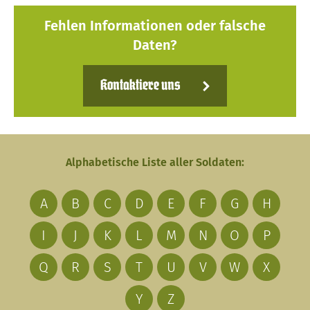
Fehlen Informationen oder falsche
Daten?
Kontaktiere uns
Alphabetische Liste aller Soldaten:
A
B
C
D
E
F
G
H
I
J
K
L
M
N
O
P
Q
R
S
T
U
V
W
X
Y
Z