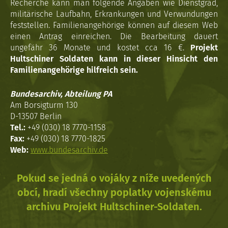
Recherche kann man folgende Angaben wie Dienstgrad,
militärische Laufbahn, Erkrankungen und Verwundungen
feststellen. Familienangehörige können auf diesem Web
einen Antrag einreichen. Die Bearbeitung dauert
ungefähr 36 Monate und kostet cca 16 €.
Projekt
Hultschiner Soldaten kann in dieser Hinsicht den
Familienangehörige hilfreich sein.
Bundesarchiv, Abteilung PA
Am Borsigturm 130
D-13507 Berlin
Tel.:
+49 (030) 18 7770-1158
Fax:
+49 (030) 18 7770-1825
Web:
www.bundesarchiv.de
Pokud se jedná o vojáky z níže uvedených
obcí, hradí všechny poplatky vojenskému
archivu Projekt Hultschiner-Soldaten.