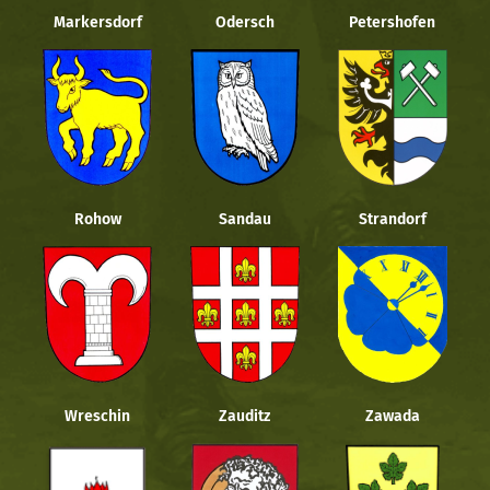
Markersdorf
Odersch
Petershofen
Rohow
Sandau
Strandorf
Wreschin
Zauditz
Zawada