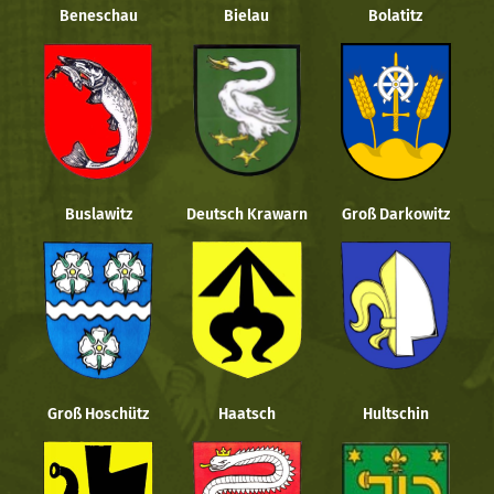
Beneschau
Bielau
Bolatitz
Buslawitz
Deutsch Krawarn
Groß Darkowitz
Groß Hoschütz
Haatsch
Hultschin